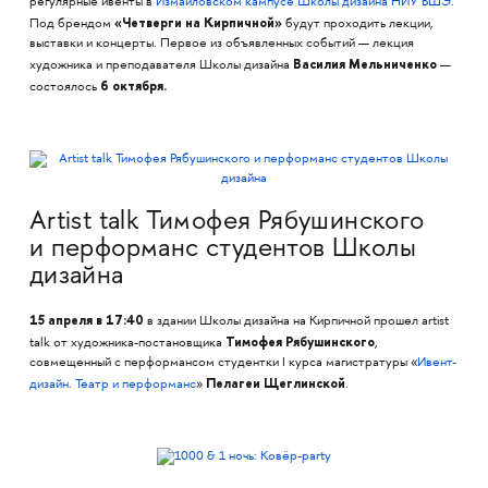
регулярные ивенты в
Измайловском кампусе Школы дизайна НИУ ВШЭ.
«Четверги на Кирпичной»
Под брендом
будут проходить лекции,
выставки и концерты. Первое из объявленных событий — лекция
Василия Мельниченко
художника и преподавателя Школы дизайна
—
6 октября.
состоялось
Artist talk Тимофея Рябушинского
и перформанс студентов Школы
дизайна
15 апреля в 17:40
в здании Школы дизайна на Кирпичной прошел artist
Тимофея Рябушинского
talk от художника-постановщика
,
совмещенный с перформансом студентки I курса магистратуры «
Ивент-
Пелагеи Щеглинской
дизайн. Театр и перформанс
»
.