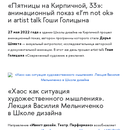
«Пятницы на Кирпичной, 33»:
анимационный показ «I’m not ok»
и artist talk Гоши Голицына
27 мая 2022 года
в здании Школы дизайна на Кирпичной прошел
Дарья
анимационный показ, автором программы которого стала
Шляхта
— визуальный антрополог, исследовательница авторской
Гоши
и документальной анимации. В этот же день прошел artist talk
Голицына
«Современный художник в рекламе».
«Хаос как ситуация
художественного мышления».
Лекция Василия Мельниченко
в Школе дизайна
«Ивент-дизайн. Театр. Перформанс»
Направление
возобновляет