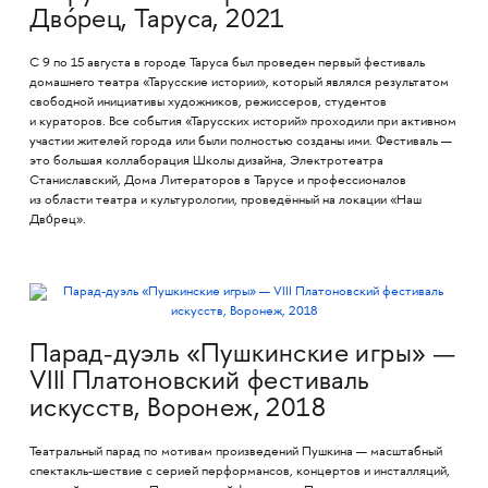
Двóрец, Таруса, 2021
С 9 по 15 августа в городе Таруса был проведен первый фестиваль
домашнего театра «Тарусские истории», который являлся результатом
свободной инициативы художников, режиссеров, студентов
и кураторов. Все события «Тарусских историй» проходили при активном
участии жителей города или были полностью созданы ими. Фестиваль —
это большая коллаборация Школы дизайна, Электротеатра
Станиславский, Дома Литераторов в Тарусе и профессионалов
из области театра и культурологии, проведённый на локации «Наш
Дво́рец».
Парад-дуэль «Пушкинские игры» —
VIII Платоновский фестиваль
искусств, Воронеж, 2018
Театральный парад по мотивам произведений Пушкина — масштабный
спектакль-шествие с серией перформансов, концертов и инсталляций,