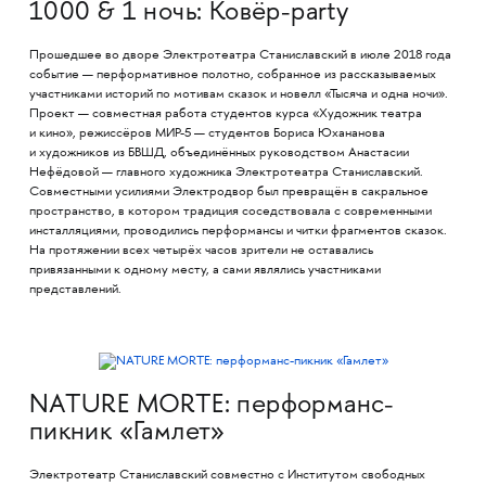
1000 & 1 ночь: Ковёр-party
Прошедшее во дворе Электротеатра Станиславский в июле 2018 года
событие — перформативное полотно, собранное из рассказываемых
участниками историй по мотивам сказок и новелл «Тысяча и одна ночи».
Проект — совместная работа студентов курса «Художник театра
и кино», режиссёров МИР-5 — студентов Бориса Юхананова
и художников из БВШД, объединённых руководством Анастасии
Нефёдовой — главного художника Электротеатра Станиславский.
Совместными усилиями Электродвор был превращён в сакральное
пространство, в котором традиция соседствовала с современными
инсталляциями, проводились перформансы и читки фрагментов сказок.
На протяжении всех четырёх часов зрители не оставались
привязанными к одному месту, а сами являлись участниками
представлений.
NATURE MORTE: перформанс-
пикник «Гамлет»
Электротеатр Станиславский совместно с Институтом свободных