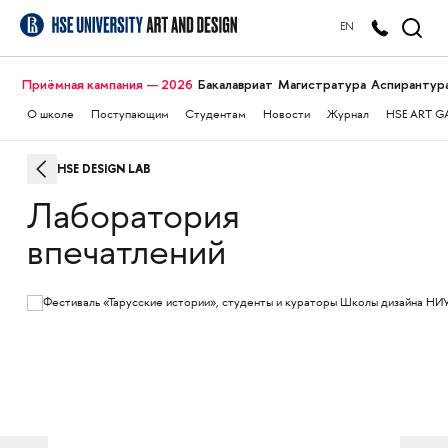
EN
Приёмная кампания — 2026
Бакалавриат
Магистратура
Аспирантур
О школе
Поступающим
Студентам
Новости
Журнал
HSE ART G
HSE DESIGN LAB
Лаборатория
впечатлений