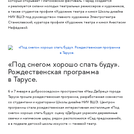
который открывает Платоновский фестиваль. Парад создается
и реализуется силами молодых театральных режиссеров и художников,
а также студентов профиля «Художник театра и кино» Школы дизайна
НИУ ВШЭ под руководством главного художника Электротеатра
Станиславский, куратора профиля «Художник театра и кино» Анастасии
Нефёдовой.
«Под снегом хорошо спать буду».
Рождественская программа
в Тарусе.
6 и 7 января в добрососедском пространстве «Наш Дво́рец» города
Таруса прошла рождественская программа, разработанная совместно
со студентами и кураторами Школы дизайна НИУ ВШЭ. Центром
программы стала рождественская интерактивная инсталляция «Под
снегом хорошо спать буду»: сцену «Дво́рца» украсили деревянные
овечки и магические шары, рядом расположился «Сад предсказаний»,
а в подвале детской школы искусств — теневой театр.