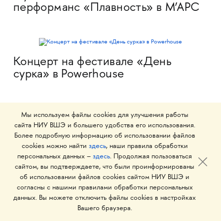
перформанс «Плавность» в М’АРС
Концерт на фестивале «День
сурка» в Powerhouse
Мы используем файлы cookies для улучшения работы
сайта НИУ ВШЭ и большего удобства его использования.
Концерт «Self Distortion»
Более подробную информацию об использовании файлов
в Powerhouse
cookies можно найти
здесь
, наши правила обработки
персональных данных –
здесь
. Продолжая пользоваться
сайтом, вы подтверждаете, что были проинформированы
об использовании файлов cookies сайтом НИУ ВШЭ и
согласны с нашими правилами обработки персональных
Выставка и концерт в Галерее
данных. Вы можете отключить файлы cookies в настройках
Краснохолмская
Вашего браузера.