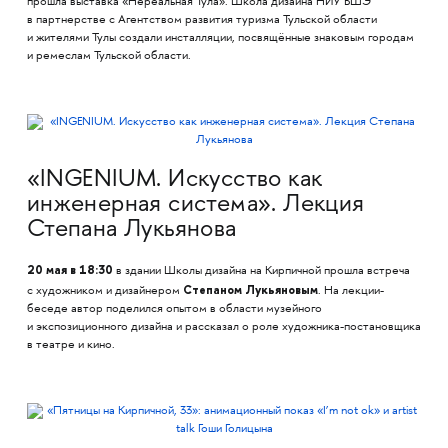
прошла выставка «Нереальная Тула». Школа дизайна НИУ ВШЭ
в партнерстве с Агентством развития туризма Тульской области
и жителями Тулы создали инсталляции, посвящённые знаковым городам
и ремеслам Тульской области.
«INGENIUM. Искусство как
инженерная система». Лекция
Степана Лукьянова
20 мая в 18:30
в здании Школы дизайна на Кирпичной прошла встреча
Степаном Лукьяновым
с художником и дизайнером
. На лекции-
беседе автор поделился опытом в области музейного
и экспозиционного дизайна и рассказал о роле художника-постановщика
в театре и кино.