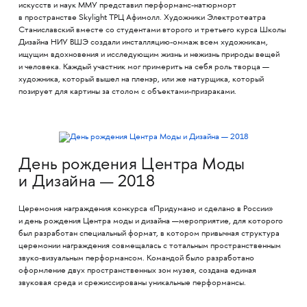
искусств и наук ММУ представил перформанс-натюрморт
в пространстве Skylight ТРЦ Афимолл. Художники Электротеатра
Станиславский вместе со студентами второго и третьего курса Школы
Дизайна НИУ ВШЭ создали инсталляцию-оммаж всем художникам,
ищущим вдохновения и исследующим жизнь и нежизнь природы вещей
и человека. Каждый участник мог примерить на себя роль творца —
художника, который вышел на пленэр, или же натурщика, который
позирует для картины за столом с объектами-призраками.
День рождения Центра Моды
и Дизайна — 2018
Церемония награждения конкурса «Придумано и сделано в России»
и день рождения Центра моды и дизайна —мероприятие, для которого
был разработан специальный формат, в котором привычная структура
церемонии награждения совмещалась с тотальным пространственным
звуко-визуальным перформансом. Командой было разработано
оформление двух пространственных зон музея, создана единая
звуковая среда и срежиссированы уникальные перформансы.