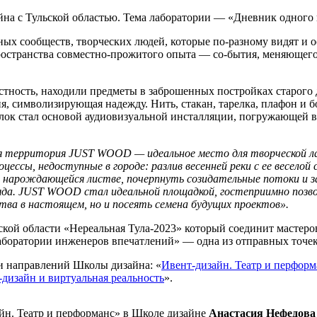
на с Тульской областью. Тема лаборатории — «Дневник одного 
ных сообществ, творческих людей, которые по-разному видят и о
остранства совместно-прожитого опыта — со-бытия, меняющего к
стность, находили предметы в заброшенных постройках старого 
я, символизирующая надежду. Нить, стакан, тарелка, плафон и б
елок стал основой аудиовизуальной инсталляции, погружающей в 
 территория JUST WOOD — идеальное место для творческой лаб
цессы, недоступные в городе: разлив весенней реки с ее весело
 нарождающейся листве, почерпнуть созидательные потоки и з
яда. JUST WOOD стал идеальной площадкой, гостеприимно позво
тва в настоящем, но и посеять семена будущих проектов».
ской области «Нереальная Тула-2023» который соединит мастер
аборатории инженеров впечатлений» — одна из отправных точек
ми направлений Школы дизайна: «
Ивент-дизайн. Театр и перформ
-дизайн и виртуальная реальность
».
йн. Театр и перформанс» в Школе дизайне
Анастасия Нефедова