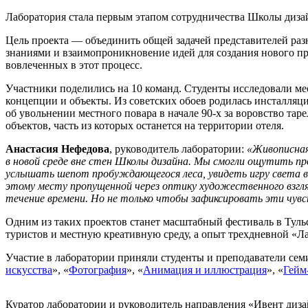
Лаборатория стала первым этапом сотрудничества Школы дизай
Цель проекта — объединить общей задачей представителей раз
знаниями и взаимопроникновение идей для создания нового пр
вовлеченных в этот процесс.
Участники поделились на 10 команд. Студенты исследовали ме
концепции и объекты. Из советских обоев родилась инсталляци
об увольнении местного повара в начале 90-х за воровство тар
объектов, часть из которых останется на территории отеля.
Анастасия Нефедова
, руководитель лаборатории:
«Живописная
в новой среде вне стен Школы дизайна. Мы смогли ощутить про
услышать шепот пробуждающегося леса, увидеть игру света в
этому месту пропущенной через оптику художественного взгл
течение времени. Но не только чтобы зафиксировать эти чувс
Одним из таких проектов станет масштабный фестиваль в Туль
туристов и местную креативную среду, а опыт трехдневной «Л
Участие в лаборатории приняли студенты и преподаватели се
искусства
», «
Фотография
», «
Анимация и иллюстрация
», «
Гейм
Куратор лаборатории и руководитель направления «Ивент диза