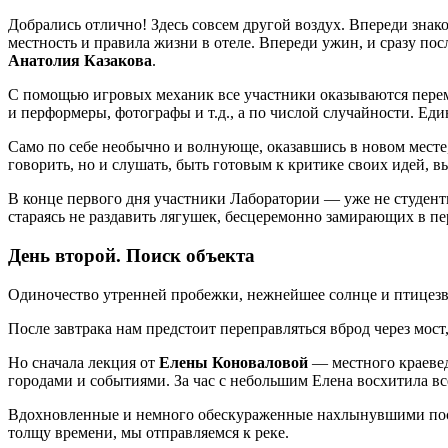
Добрались отлично! Здесь совсем другой воздух. Впереди знак
местность и правила жизни в отеле. Впереди ужин, и сразу по
Анатолия Казакова
.
С помощью игровых механик все участники оказываются пере
и перформеры, фотографы и т.д., а по числой случайности. Ед
Само по себе необычно и волнующе, оказавшись в новом месте, 
говорить, но и слушать, быть готовым к критике своих идей, 
В конце первого дня участники Лаборатории — уже не студент
стараясь не раздавить лягушек, бесцеремонно замирающих в п
День второй. Поиск объекта
Одиночество утренней пробежки, нежнейшее солнце и птицезво
После завтрака нам предстоит переправляться вброд через мост
Но сначала лекция от
Елены Коноваловой
— местного краевед
городами и событиями. За час с небольшим Елена восхитила в
Вдохновленные и немного обескураженные нахлынувшими после
толщу времени, мы отправляемся к реке.