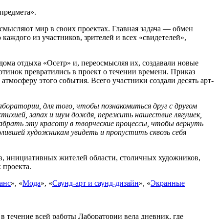
предмета».
смысляют мир в своих проектах. Главная задача — обмен
аждого из участников, зрителей и всех «свидетелей»,
дома отдыха «Осетр» и, переосмысляя их, создавали новые
отинок превратились в проект о течении времени. Приказ
атмосферу этого события. Всего участники создали десять арт-
оратории, для того, чтобы познакомиться друг с другом
й стихией, запах и шум дождя, пережить нашествие лягушек,
абрать эту красоту в творческие процессы, чтобы вернуть
лившей художникам увидеть и пропустить сквозь себя
ов, инициативных жителей области, столичных художников,
 проекта.
анс
», «
Мода
», «
Саунд-арт и саунд-дизайн
», «
Экранные
в течение всей работы Лаборатории вела дневник, где