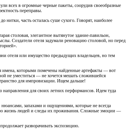
ули всех в огромные черные пакеты, соорудив своеобразные
фектность переправы.
 нитки, часть осталась суше сухого. Говорят, наиболее
арая столовая, элегантное вытянутое здание-павильон,
ыслы. Создатели отеля задумали реновацию столовой, но перед
торией».
изни отеля или имущество предыдущих владельцев, но тем
тая имена, которыми помечены найденные артефакты — вот
овой не уместиться — не хочется мешать сложившейся
странство для импровизации. Ищем дальше!
о направления для своих летних перформансов. Идем туда
и нюансами, запахами и ощущениями, которые не всегда
шлую жизнь людей и следы их проживания. Сложные эмоции —
продолжает разворачивать экспозицию.