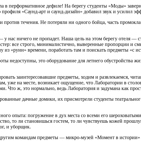
ла в перформативное дефиле! На берегу студенты «Моды» заверн
р профиля «Саунд-арт и саунд-дизайн» добавил звук и усилил эф
ротив течения. Не потеряли ни одного бойца, часть промокла до
 у нас ничего не пропадет. Наша цель на этом берегу отеля — ст
астер: все строго, минималистично, выверенные пропорции и см
у из «руин» времени, поработать там и поискать предметы «с ис
боты недоступны, это оборудование для летнего обустройства ж
ировать заинтересовавшие предметы, ходим и развлекаемся, чи
ам, уже на месте, возникает ощущение, что Лаборатории в стол
и. Что ж, это нормально, ведь Лаборатория и задумана как про
ированные дачные домики, их присмотрели студенты театральног
ного опыта: погружение в дух места со всеми его шероховатым
анство, то ли становишься гостем, то ли чувствуешь кожей про
ог, и уборщик.
другим командам предметы — микро-музей «Момент в истории» 