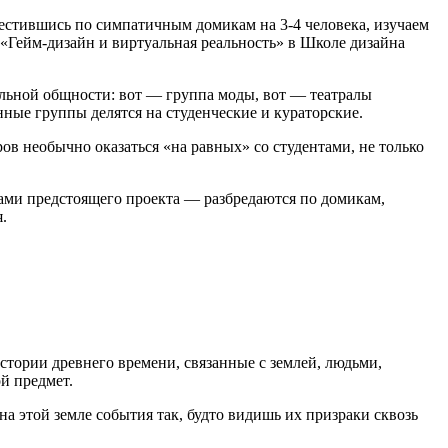
местившись по симпатичным домикам на 3-4 человека, изучаем
 «Гейм-дизайн и виртуальная реальность» в Школе дизайна
ьной общности: вот — группа моды, вот — театралы
нные группы делятся на студенческие и кураторские.
ов необычно оказаться «на равных» со студентами, не только
зами предстоящего проекта — разбредаются по домикам,
.
стории древнего времени, связанные с землей, людьми,
й предмет.
этой земле события так, будто видишь их призраки сквозь