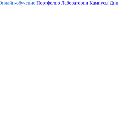
Онлайн-обучение
Портфолио
Лаборатории
Кампусы
Дни