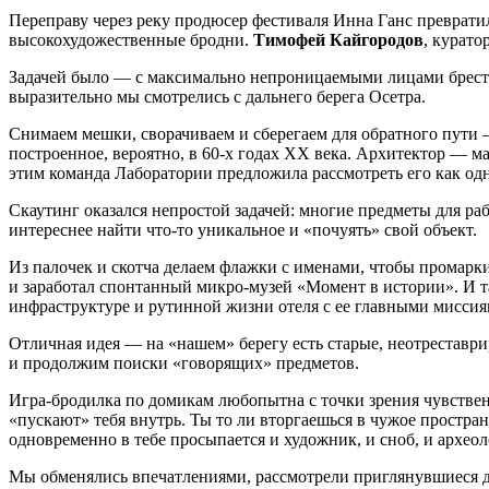
Переправу через реку продюсер фестиваля Инна Ганс преврати
высокохудожественные бродни.
Тимофей Кайгородов
, курато
Задачей было — с максимально непроницаемыми лицами брести п
выразительно мы смотрелись с дальнего берега Осетра.
Снимаем мешки, сворачиваем и сберегаем для обратного пути —
построенное, вероятно, в 60-х годах ХХ века. Архитектор — м
этим команда Лаборатории предложила рассмотреть его как одн
Скаутинг оказался непростой задачей: многие предметы для ра
интереснее найти что-то уникальное и «почуять» свой объект.
Из палочек и скотча делаем флажки с именами, чтобы промарк
и заработал спонтанный микро-музей «Момент в истории». И т
инфраструктуре и рутинной жизни отеля с ее главными миссиям
Отличная идея — на «нашем» берегу есть старые, неотреставр
и продолжим поиски «говорящих» предметов.
Игра-бродилка по домикам любопытна с точки зрения чувствен
«пускают» тебя внутрь. Ты то ли вторгаешься в чужое простр
одновременно в тебе просыпается и художник, и сноб, и археол
Мы обменялись впечатлениями, рассмотрели приглянувшиеся 