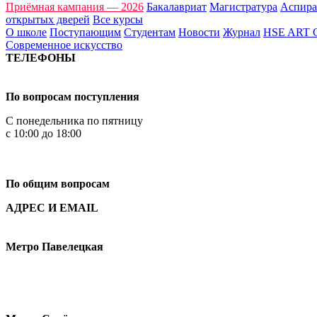
Приёмная кампания — 2026
Бакалавриат
Магистратура
Аспира
открытых дверей
Все курсы
О школе
Поступающим
Студентам
Новости
Журнал
HSE ART
Современное искусство
ТЕЛЕФОНЫ
+7 499 444-02-84
По вопросам поступления
С понедельника по пятницу
с 10:00 до 18:00
+7
495 621-87-11
По общим вопросам
АДРЕС И EMAIL
Малая Пионерская ул., 12
Метро Павелецкая
Измайловское шоссе, 44с2