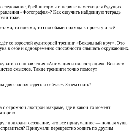
 исследование, брейнштормы и первые наметки для будущих
правления «Фотография»? Как озвучить найденную тетрадь
озги тоже.
етами, то идеями, то способами подхода к проекту и всё
едёт со взрослой аудиторией тренинг «Вокальный круг». Это
звука в себе и одновременно способности слышать окружающих.
 куратора направления «Анимация и иллюстрация». Возьмем
анство смыслов. Такие тренинги точно помогут
 для счастья «здесь и сейчас». Зачем спать?
а с огромной люстрой-макраме, где в какой-то момент
раторию.
руг приходит осознание, что все придуманное — полная чушь.
к справиться? Придумали перекрестно ходить по другим