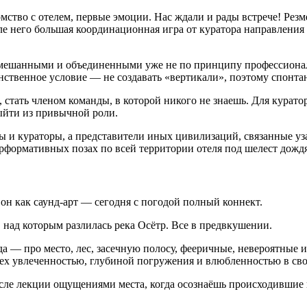
омство с отелем, первые эмоции. Нас ждали и рады встрече! Рез
сле него большая координационная игра от куратора направления
мешанными и объединенными уже не по принципу профессионал
инственное условие — не создавать «вертикали», поэтому спонта
стать членом команды, в которой никого не знаешь. Для куратор
выйти из привычной роли.
ы и кураторы, а представители иных цивилизаций, связанные у
ерформативных позах по всей территории отеля под шелест дождя
н как саунд-арт — сегодня с погодой полный коннект.
, над которым разлилась река Осётр. Все в предвкушении.
а — про место, лес, засечную полосу, фееричные, невероятные и
сех увлеченностью, глубиной погружения и влюбленностью в сво
 лекции ощущениями места, когда осознаёшь происходившие на 