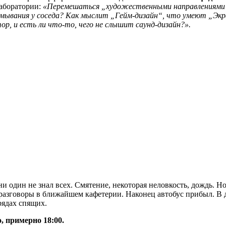
лаборатории:
«Перемешаться „художественными направлениями“,
думывания у соседа? Как мыслит „Гейм-дизайн“, что умеют „Экр
, и есть ли что-то, чего не слышит саунд-дизайн?».
и один не знал всех. Смятение, некоторая неловкость, дождь. Но
разговоры в ближайшем кафетерии. Наконец автобус прибыл. В д
рядах спящих.
, примерно 18:00.