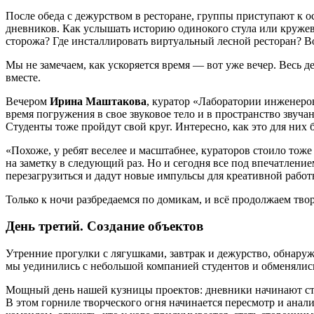
После обеда с дежурством в ресторане, группы приступают к 
дневников. Как услышать историю одинокого стула или круже
сторожа? Где инсталлировать виртуальный лесной ресторан? Во
Мы не замечаем, как ускоряется время — вот уже вечер. Весь д
вместе.
Вечером
Ирина Маштакова
, куратор «Лаборатории инженеров
время погружения в свое звуковое тело и в пространство зву
Студенты тоже пройдут свой круг. Интересно, как это для них 
«Похоже, у ребят веселее и масштабнее, кураторов стоило тож
на заметку в следующий раз. Но и сегодня все под впечатлени
перезагрузиться и дадут новые импульсы для креативной работ
Только к ночи разбредаемся по домикам, и всё продолжаем твор
День третий. Создание объектов
Утренние прогулки с лягушками, завтрак и дежурство, обнаруж
мы уединились с небольшой компанией студентов и обменяли
Мощный день нашей кузницы проектов: дневники начинают стре
В этом горниле творческого огня начинается пересмотр и анал