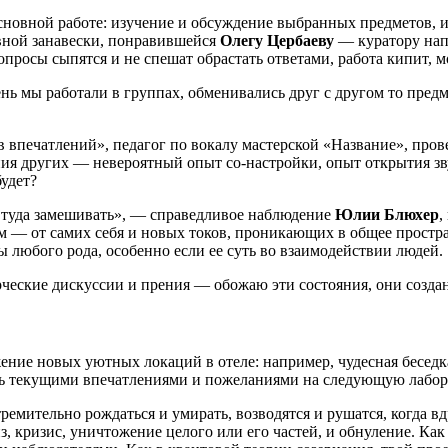
основной работе: изучение и обсуждение выбранных предметов,
вной занавески, понравившейся
Олегу Цербаеву
—
куратору на
просы сыпятся и не спешат обрастать ответами, работа кипит, м
ень мы работали в группах, обменивались друг с другом то предм
 впечатлений», педагог по вокалу мастерской «Название», пров
чания других — невероятный опыт со-настройки, опыт открытия 
будет?
е туда замешивать», — справедливое наблюдение
Юлии Блюхер
,
ем — от самих себя и новых токов, проникающих в общее простр
ы любого рода, особенно если ее суть во взаимодействии людей.
ческие дискуссии и прения — обожаю эти состояния, они созданы
ение новых уютных локаций в отеле: например, чудесная беседк
сь текущими впечатлениями и пожеланиями на следующую лабо
мительно рождаться и умирать, возводятся и рушатся, когда вд
из, кризис, уничтожение целого или его частей, и обнуление. Ка