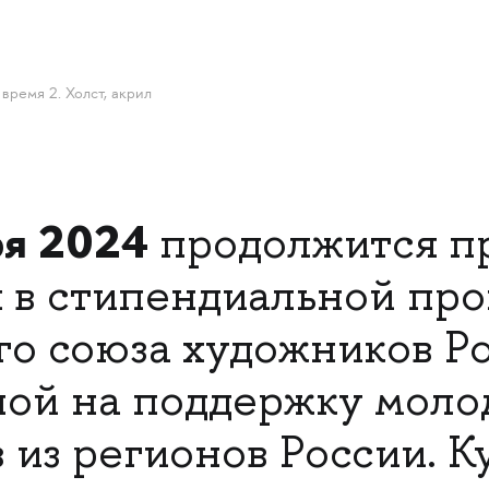
время 2. Холст, акрил
ря 2024
продолжится пр
я в стипендиальной пр
го союза художников Ро
ой на поддержку моло
 из регионов России. К