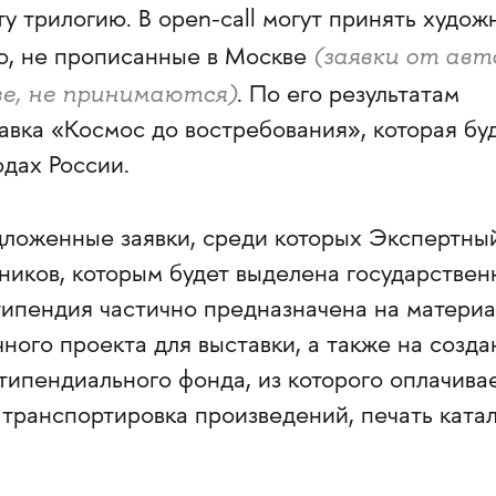
ту трилогию. В open-call могут принять худож
(заявки от авт
но, не прописанные в Москве
ве, не принимаются)
. По его результатам
тавка
«Космос до востребования», которая бу
одах России.
ложенные заявки, среди которых Экспертны
ников, которым будет выделена государствен
типендия частично предназначена на матери
ного проекта для выставки, а также на созда
типендиального фонда, из которого оплачива
 транспортировка произведений, печать ката