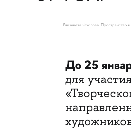
Елизавета Фролова. Пространство и 
До 25 янва
для участи
«Творческо
направленн
художников