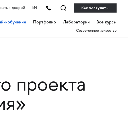
Как поступить
рытых дверей
EN
айн-обучение
Портфолио
Лаборатории
Все курсы
Современное искусство
го проекта
ия»