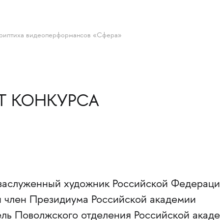
з триптиха видеоперформансов «Сфера»
Т КОНКУРСА
 заслуженный художник Российской Федераци
и член Президиума Российской академии
ель Поволжского отделения Российской акад