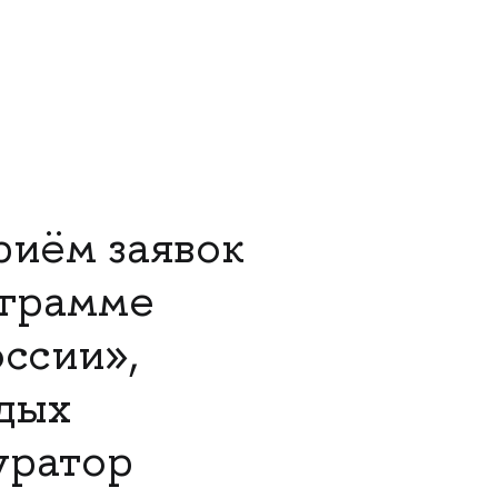
иём заявок
ограмме
ссии»,
дых
уратор