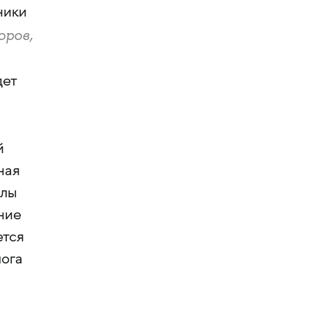
ники
оров,
дет
й
ная
алы
ние
ется
лога