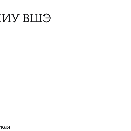
 НИУ ВШЭ
ская