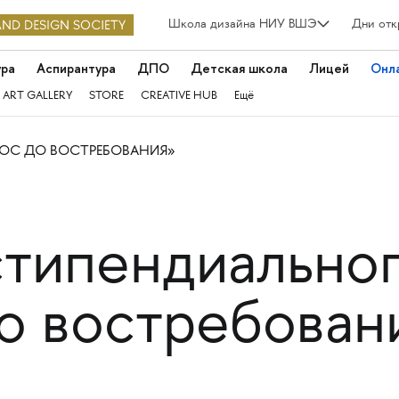
Школа дизайна НИУ ВШЭ
Дни отк
ура
Аспирантура
ДПО
Детская школа
Лицей
Онл
 ART GALLERY
STORE
CREATIVE HUB
Ещё
МОС ДО ВОСТРЕБОВАНИЯ»
стипендиально
о востребован