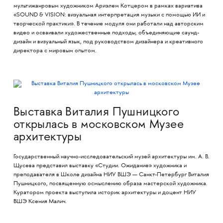
мультижанровым художником Ариэлем Котцером в рамках вариатива
«SOUND & VISION: визуальная интерпретация музыки с помощью ИИ и
творческой практики». В течение модуля они работали над авторским
видео и осваивали художественные подходы, объединяющие саунд-
дизайн и визуальный язык, под руководством дизайнера и креативного
директора с мировым опытом.
Выставка Виталия Пушницкого
открылась в московском Музее
архитектуры
Государственный научно-исследовательский музей архитектуры им. А. В.
Щусева представил выставку «Студии. Ожидание» художника и
преподавателя в Школе дизайна НИУ ВШЭ — Санкт-Петербург Виталия
Пушницкого, посвященную осмыслению образа мастерской художника.
Куратором проекта выступила историк архитектуры и доцент НИУ
ВШЭ Ксения Малич.