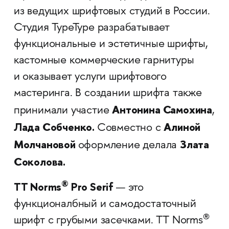
из ведущих шрифтовых студий в России.
Студия TypeType разрабатывает
функциональные и эстетичные шрифты,
кастомные коммерческие гарнитуры
и оказывает услуги шрифтового
мастеринга. В создании шрифта также
Антонина
Самохина
принимали участие
,
Лада Собченко.
Алиной
Совместно с
Молчановой
Злата
оформление делала
Соколова.
®
TT Norms
Pro Serif
— это
функционалбный и самодостаточный
®
шрифт с грубыми засечками. TT Norms