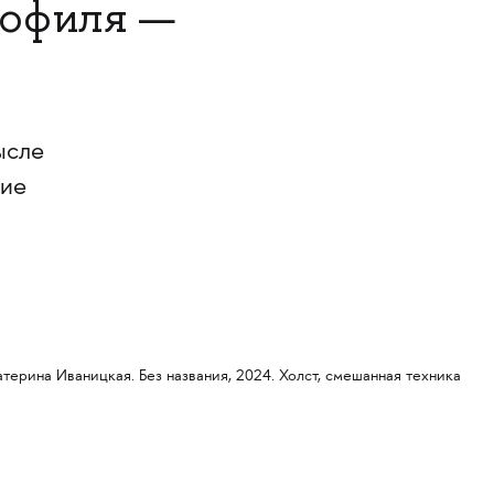
рофиля —
ысле
гие