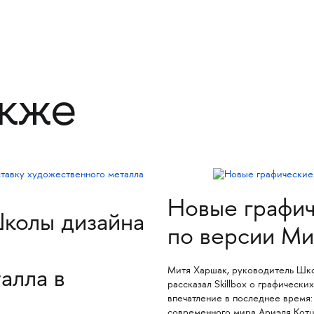
акже
Новые графич
колы дизайна
по версии Ми
Митя Харшак, руководитель Шк
алла в
рассказал Skillbox о графически
впечатление в последнее время
современного мира Ариэля Котц