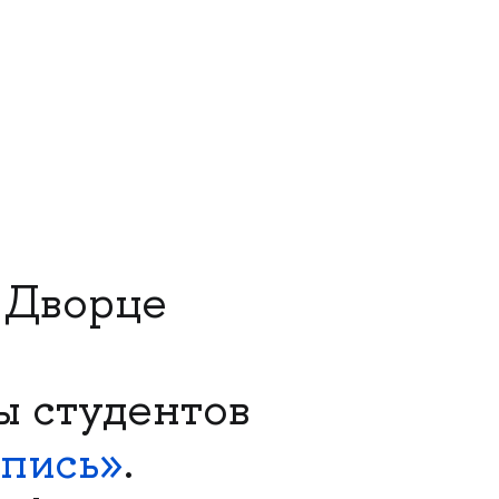
 Дворце
ы студентов
пись»
.