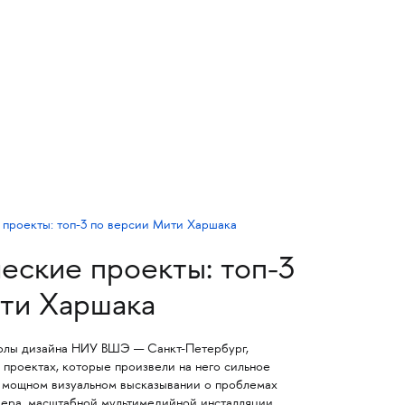
еские проекты: топ-3
ти Харшака
олы дизайна НИУ ВШЭ — Санкт-Петербург,
х проектах, которые произвели на него сильное
: мощном визуальном высказывании о проблемах
ера, масштабной мультимедийной инсталляции