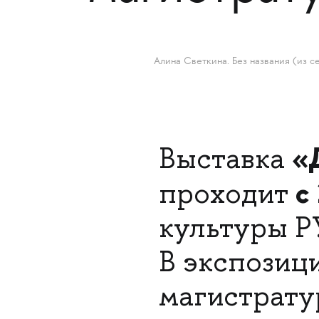
Алина Светкина. Без названия (из с
«
Выставка
с
проходит
культуры Р
В экспозиц
магистрат