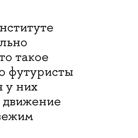
Институте
ально
то такое
ую футуристы
я у них
ь движение
свежим