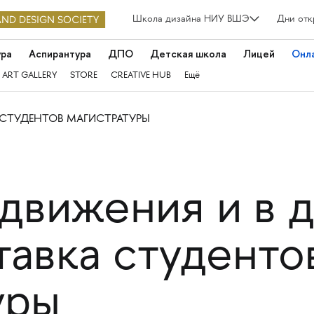
Школа дизайна НИУ ВШЭ
Дни отк
ура
Аспирантура
ДПО
Детская школа
Лицей
Онл
 ART GALLERY
STORE
CREATIVE HUB
Ещё
 СТУДЕНТОВ МАГИСТРАТУРЫ
движения и в 
тавка студенто
уры