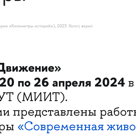
ерии «Километры историй»), 2023. Холст, акрил
Движение»
 20 по 26 апреля 2024
в
УТ (МИИТ).
ии представлены работ
уры
«Современная живо