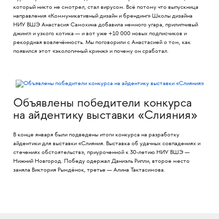
который никто не смотрел, стал вирусом. Всё потому что выпускница
направления «Коммуникативный дизайн и брендинг» Школы дизайна
НИУ ВШЭ Анастасия Самохина добавила немного угара, прилипчивый
джингл и узкого котика — и вот уже +10 000 новых подписчиков и
рекордная вовлечённость. Мы поговорили с Анастасией о том, как
появился этот «экологичный кринж» и почему он сработал.
Объявлены победители конкурса
на айдентику выставки «Слияния»
В конце января были подведены итоги конкурса на разработку
айдентики для выставки «Слияния. Выставка об удачных совпадениях и
стечениях обстоятельств», приуроченной к 30-летию НИУ ВШЭ —
Нижний Новгород. Победу одержал Даниэль Рипли, второе место
заняла Виктория Рымдёнок, третье — Алина Тактасимова.