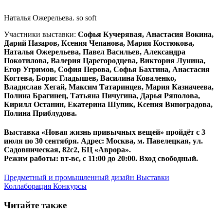
Наталья Ожерельева. so soft
Участники выставки:
Софья Кучерявая, Анастасия Вокина,
Дарий Назаров, Ксения Чепанова, Мария Костюкова,
Наталья Ожерельева, Павел Васильев, Александра
Покотилова, Валерия Царегородцева, Виктория Лунина,
Егор Угримов, София Перова, Софья Бахтина, Анастасия
Когтева, Борис Гладышев, Василина Коваленко,
Владислав Хегай, Максим Татаринцев, Мария Казначеева,
Полина Брагинец, Татьяна Пичугина, Дарья Ряполова,
Кирилл Останин, Екатерина Шупик, Ксения Виноградова,
Полина Приблудова.
Выставка «Новая жизнь привычных вещей» пройдёт
с 3
июля по 30 сентября
. Адрес: Москва, м. Павелецкая, ул.
Садовническая, 82с2, БЦ «Аврора».
​​​​​​​Режим работы: вт-вс, с 11:00 до 20:00. Вход свободный.
Предметный и промышленный дизайн
Выставки
Коллаборация
Конкурсы
Читайте также