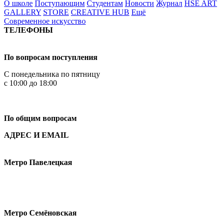
О школе
Поступающим
Студентам
Новости
Журнал
HSE ART
GALLERY
STORE
CREATIVE HUB
Ещё
Современное искусство
ТЕЛЕФОНЫ
+7 499 444-02-84
По вопросам поступления
С понедельника по пятницу
с 10:00 до 18:00
+7
495 621-87-11
По общим вопросам
АДРЕС И EMAIL
Малая Пионерская ул., 12
Метро Павелецкая
Измайловское шоссе, 44с2
Метро Семёновская