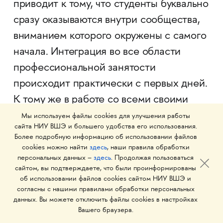
приводит к тому, что студенты буквально
сразу оказываются внутри сообщества,
вниманием которого окружены с самого
начала. Интеграция во все области
профессиональной занятости
происходит практически с первых дней.
К тому же в работе со всеми своими
студентами я подчёркиваю: то, что вы
Мы используем файлы cookies для улучшения работы
сайта НИУ ВШЭ и большего удобства его использования.
делаете, не является исключительно
Более подробную информацию об использовании файлов
учебным заданием — это то, что делает
cookies можно найти
здесь
, наши правила обработки
персональных данных –
здесь
. Продолжая пользоваться
практикующий дизайнер, работая над
сайтом, вы подтверждаете, что были проинформированы
каждой новой задачей и проектом. И вы,
об использовании файлов cookies сайтом НИУ ВШЭ и
согласны с нашими правилами обработки персональных
говорю я студентам, всё время должны
данных. Вы можете отключить файлы cookies в настройках
задавать себе вопрос: зачем я это
Вашего браузера.