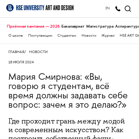
EN
Приёмная кампания — 2026
Бакалавриат
Магистратура
Аспирантур
О школе
Поступающим
Студентам
Новости
Журнал
HSE ART G
ГЛАВНАЯ
НОВОСТИ
18 ИЮЛЯ 2024
Мария Смирнова: «Вы,
говорю я студентам, всё
время должны задавать себе
вопрос: зачем я это делаю?»
Где проходит грань между модой
и современным искусством? Как
построить собственный фэшн-