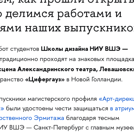
ю делимся работами и
ями наших выпускнико
Школы дизайна НИУ ВШЭ —
бот студентов
традиционно проходят на знаковых площадк
сцена Александринского театра, Левашовск
«Цифергауз»
транство
в Новой Голландии.
ыпускники магистерского профиля
«Арт-дирек
й»
были удостоены чести защищаться
в атриу
арственного Эрмитажа
благодаря тесным
ИУ ВШЭ — Санкт-Петербург с главным музее