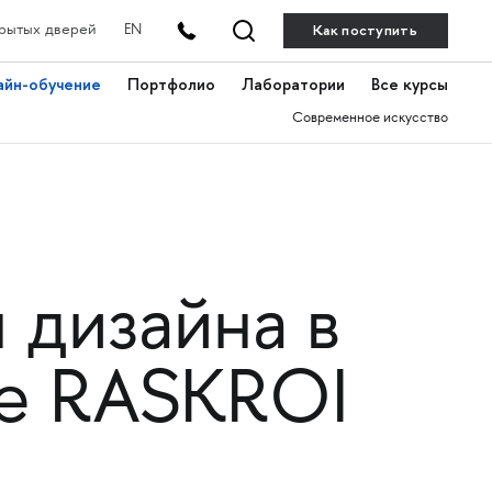
Как поступить
рытых дверей
EN
айн-обучение
Портфолио
Лаборатории
Все курсы
Современное искусство
 дизайна в
ве RASKROI