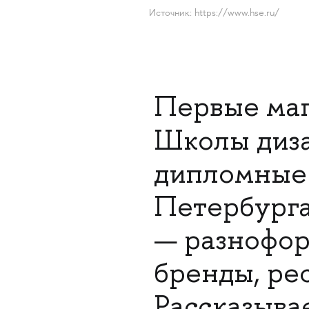
Источник: https://www.hse.ru/
Первые маг
Школы диз
дипломные 
Петербурга
— разнофор
бренды, ре
Рассказыва