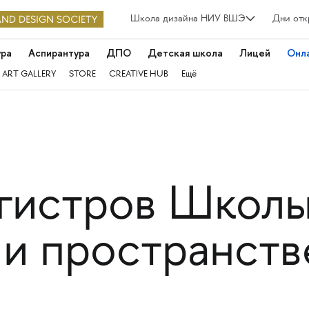
Школа дизайна НИУ ВШЭ
Дни отк
ура
Аспирантура
ДПО
Детская школа
Лицей
Онл
 ART GALLERY
STORE
CREATIVE HUB
Ещё
гистров Школы
и пространст