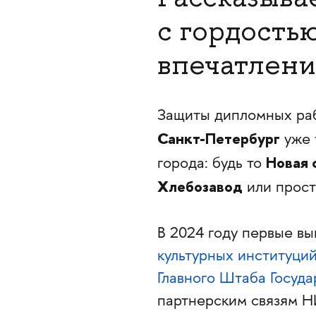
с гордость
впечатлени
Защиты дипломных ра
Санкт-Петербург
уже 
Новая 
города: будь то
Хлебозавод
или прос
В 2024 году первые в
культурных институци
Главного Штаба Госуд
партнерским связям Н