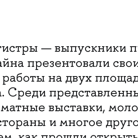
истры — выпускники п
айна
презентовали сво
работы на двух площад
. Среди представленн
матные выставки, мол
стораны и многое друго
ем, как прошли открыт