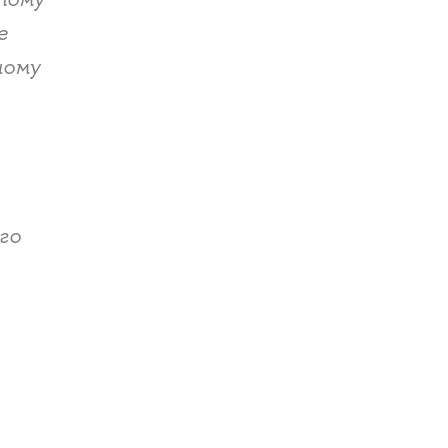
е
ному
го