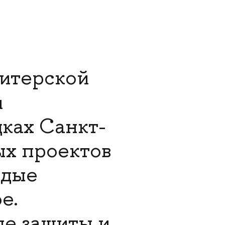
итерской
и
ках Санкт-
ых проектов
одые
е.
ые защиты и