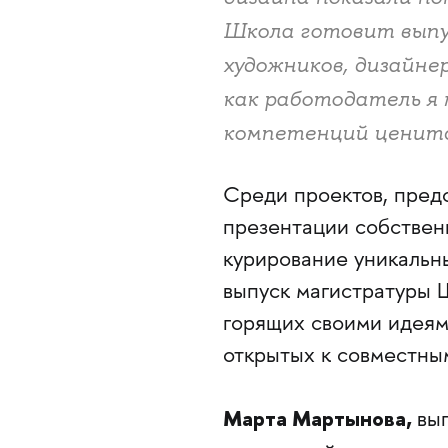
Школа готовит выпу
художников, дизайне
как работодатель я 
компетенций ценится
Среди проектов, пред
презентации собствен
курирование уникальны
выпуск магистратуры 
горящих своими идеям
открытых к совместны
Марта Мартынова,
вы