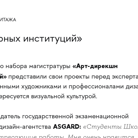
МИТАЖА
рных институций»
«Арт-дирекшн
го набора магистратуры
ий»
представили свои проекты перед эксперт
енными художниками и профессионалами диза
ересуется визуальной культурой.
датель государственной экзаменационной
ASGARD:
«Студенты Шко
 дизайн-агентства
отрясающие работы. Мне очень нравится,