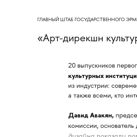
ГЛАВНЫЙ ШТАБ ГОСУДАРСТВЕННОГО ЭР
«Арт-дирекшн культу
20 выпускников перво
культурных институц
из индустрии: соврем
а также всеми, кто инт
Давид Авакян,
предсе
комиссии, основатель
дизайна показали п