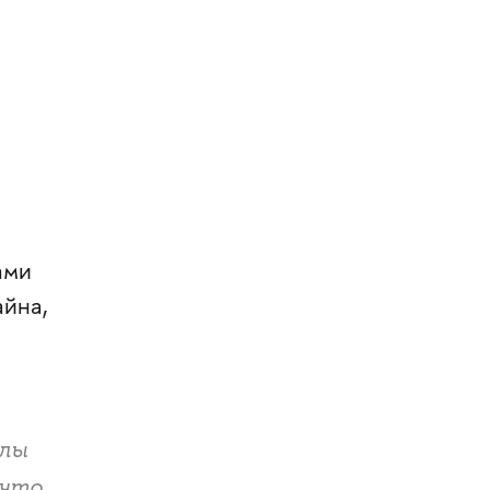
ами
йна,
лы
 что