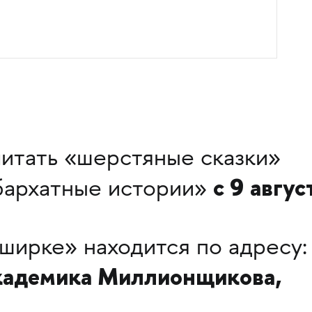
итать «шерстяные сказки»
с 9 авгус
бархатные истории»
аширке» находится по адресу:
Академика Миллионщикова,