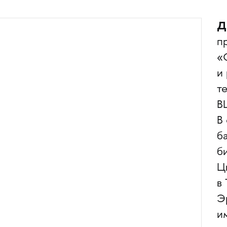
Д
п
«
и
т
В
В
б
б
Ц
в 
Э
им