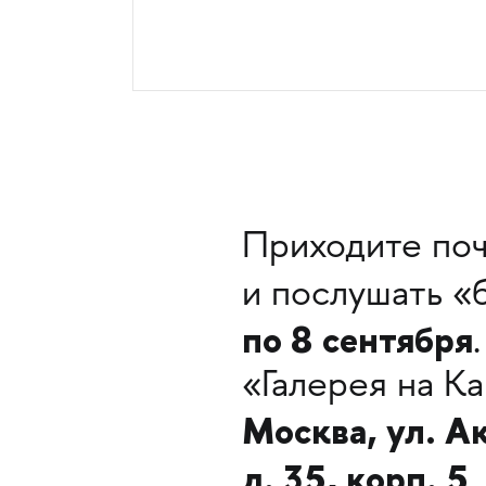
Приходите поч
и послушать «
по 8 сентября
.
«Галерея на К
Москва, ул. 
д. 35, корп. 5
.