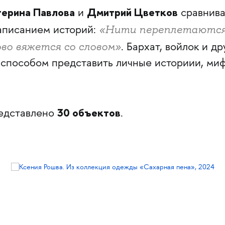
терина Павлова
Дмитрий Цветков
и
сравнив
«Нити переплетаютс
написанием историй:
лово вяжется со словом»
. Бархат, войлок и д
 способом представить личные историии, ми
30 объектов
редставлено
.