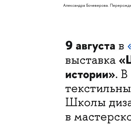
Александра Бочеверова. Перерожде
9 августа
в
«Ш
выставка
истории»
. 
текстильны
Школы диза
в мастерск