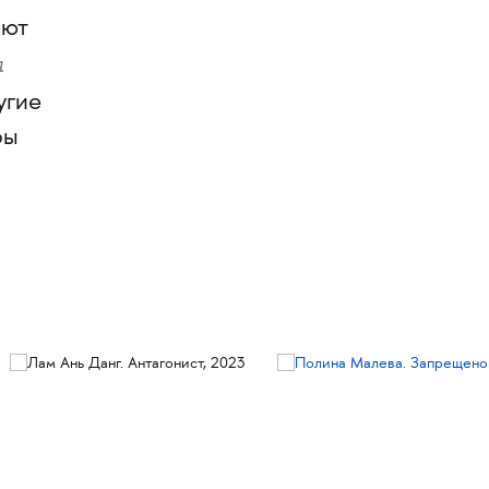
ают
я
ругие
фы