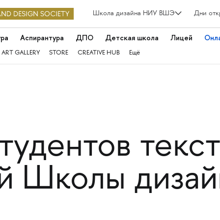
Школа дизайна НИУ ВШЭ
Дни отк
ура
Аспирантура
ДПО
Детская школа
Лицей
Онл
 ART GALLERY
STORE
CREATIVE HUB
Ещё
студентов текс
й Школы дизай