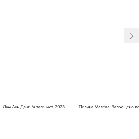
Лам Ань Данг. Антагонист, 2023
Полина Малева. Запрещено по