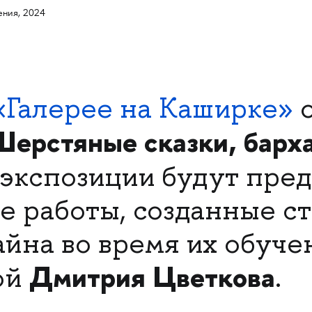
ния, 2024
«Галерее на Каширке»
о
ерстяные сказки, барх
В экспозиции будут пре
е работы, созданные с
йна во время их обуче
Дмитрия Цветкова
ой
.