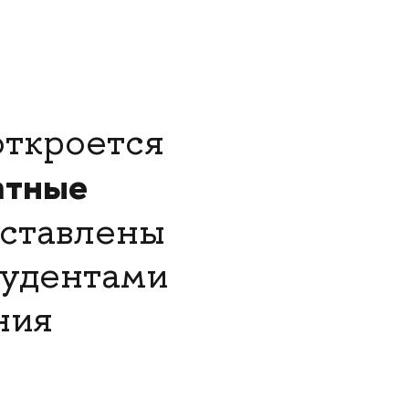
ткроется
атные
дставлены
тудентами
ния