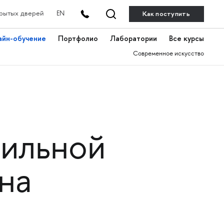
Как поступить
рытых дверей
EN
айн-обучение
Портфолио
Лаборатории
Все курсы
Современное искусство
тильной
на