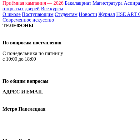
Приёмная кампания — 2026
Бакалавриат
Магистратура
Аспира
открытых дверей
Все курсы
О школе
Поступающим
Студентам
Новости
Журнал
HSE ART
Современное искусство
ТЕЛЕФОНЫ
+7 499 444-02-84
По вопросам поступления
С понедельника по пятницу
с 10:00 до 18:00
+7
495 621-87-11
По общим вопросам
АДРЕС И EMAIL
Малая Пионерская ул., 12
Метро Павелецкая
Измайловское шоссе, 44с2