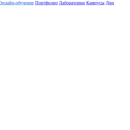
Онлайн-обучение
Портфолио
Лаборатории
Кампусы
Дни