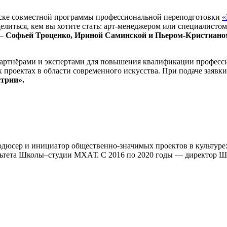
уске совместной программы профессиональной переподготовки
«
ределиться, кем вы хотите стать: арт-менеджером или специалис
 —
Софьей Троценко, Ириной Саминской и Пьером-Кристиан
артнёрами и экспертами для повышения квалификации профессио
роектах в области современного искусства. При подаче заявки
трии».
одюсер и инициатор общественно-значимых проектов в культуре
культета Школы–студии МХАТ. С 2016 по 2020 годы — директо