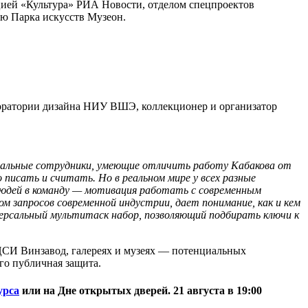
цией «Культура» РИА Новости, отделом спецпроектов
ию Парка искусств Музеон.
ратории дизайна НИУ ВШЭ, коллекционер и организатор
ональные сотрудники, умеющие отличить работу Кабакова от
писать и считать. Но в реальном мире у всех разные
 людей в команду — мотивация работать с современным
 запросов современной индустрии, дает понимание, как и кем
ерсальный мультитаск набор, позволяющий подбирать ключи к
 ЦСИ Винзавод, галереях и музеях — потенциальных
го публичная защита.
урса
или на Дне открытых дверей.
21 августа в 19:00