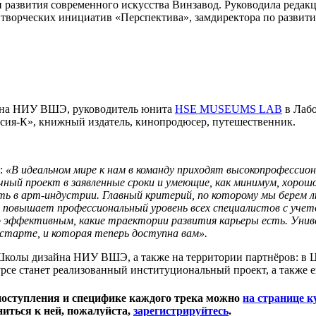
 развития современного искусства Винзавод. Руководила редак
 творческих инициатив «Перспектива», замдиректора по развит
айна НИУ ВШЭ, руководитель юнита
HSE MUSEUMS LAB
в Лабо
ссия-К», книжный издатель, кинопродюсер, путешественник.
ы:
«В идеальном мире к нам в команду приходят высокопрофесси
ый проект в заявленные сроки и умеющие, как минимум, хорошо 
сть в арт-индустрии. Главный критерий, по которому мы берем
овышает профессиональный уровень всех специалистов с учетом
 эффективным, какие траектории развития карьеры есть. Унив
 старте, и которая теперь доступна вам».
х Школы дизайна НИУ ВШЭ, а также на территории партнёров: в
рсе станет реализованный институциональный проект, а также е
 поступления и специфике каждого трека можно
на странице к
ниться к ней, пожалуйста,
зарегистрируйтесь
.