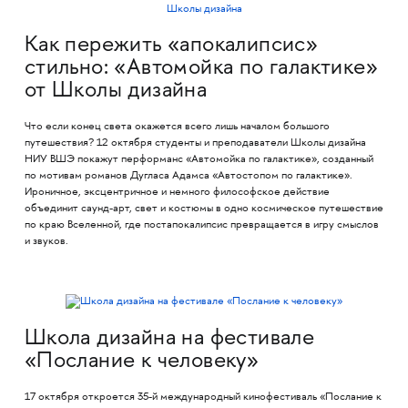
Как пережить «апокалипсис»
стильно: «Автомойка по галактике»
от Школы дизайна
Что если конец света окажется всего лишь началом большого
путешествия? 12 октября студенты и преподаватели Школы дизайна
НИУ ВШЭ покажут перформанс «Автомойка по галактике», созданный
по мотивам романов Дугласа Адамса «Автостопом по галактике».
Ироничное, эксцентричное и немного философское действие
объединит саунд-арт, свет и костюмы в одно космическое путешествие
по краю Вселенной, где постапокалипсис превращается в игру смыслов
и звуков.
Школа дизайна на фестивале
«Послание к человеку»
17 октября откроется 35-й международный кинофестиваль «Послание к