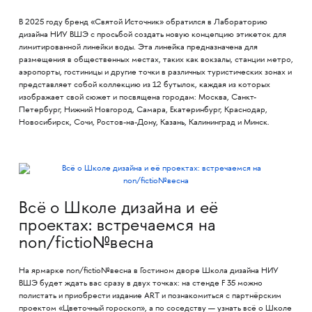
В 2025 году бренд «Святой Источник» обратился в Лабораторию
дизайна НИУ ВШЭ с просьбой создать новую концепцию этикеток для
лимитированной линейки воды. Эта линейка предназначена для
размещения в общественных местах, таких как вокзалы, станции метро,
аэропорты, гостиницы и другие точки в различных туристических зонах и
представляет собой коллекцию из 12 бутылок, каждая из которых
изображает свой сюжет и посвящена городам: Москва, Санкт-
Петербург, Нижний Новгород, Самара, Екатеринбург, Краснодар,
Новосибирск, Сочи, Ростов-на-Дону, Казань, Калининград и Минск.
Всё о Школе дизайна и её
проектах: встречаемся на
non/fictio№весна
На ярмарке non/fictio№весна в Гостином дворе Школа дизайна НИУ
ВШЭ будет ждать вас сразу в двух точках: на стенде F 35 можно
полистать и приобрести издание ART и познакомиться с партнёрским
проектом «Цветочный гороскоп», а по соседству — узнать всё о Школе