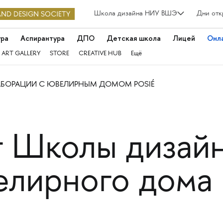
Школа дизайна НИУ ВШЭ
Дни отк
ура
Аспирантура
ДПО
Детская школа
Лицей
Онл
 ART GALLERY
STORE
CREATIVE HUB
Ещё
АБОРАЦИИ С ЮВЕЛИРНЫМ ДОМОМ POSIÉ
т Школы дизай
лирного дома 