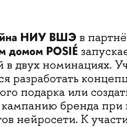
айна НИУ ВШЭ
в партнё
м домом POSIÉ
запускае
 в двух номинациях. У
ся разработать концеп
ого подарка или создат
 кампанию бренда при
ов нейросети. К участ