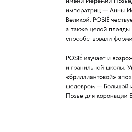
имени Иеремии Позье,
императриц — Анны Ио
Великой. POSIÉ чествуе
а также целой плеяды
способствовали форми
POSIÉ изучает и возр
и гранильной школы. У
«бриллиантовой» эпох
шедевром — Большой и
Позье для коронации Е