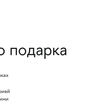
о подарка
ках
м
рией
кими