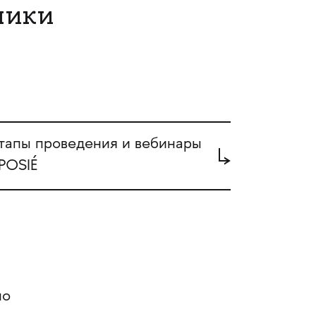
ники
тапы проведения и вебинары
 POSIÉ
но