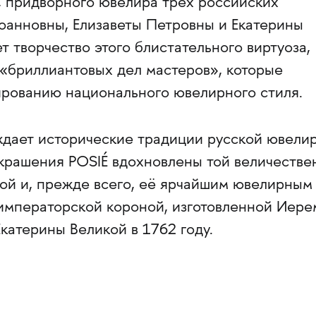
 придворного ювелира трёх российских
анновны, Елизаветы Петровны и Екатерины
т творчество этого блистательного виртуоза,
 «бриллиантовых дел мастеров», которые
рованию национального ювелирного стиля.
ождает исторические традиции русской ювели
крашения POSIÉ вдохновлены той величестве
ой и, прежде всего, её ярчайшим ювелирным
мператорской короной, изготовленной Иере
катерины Великой в 1762 году.