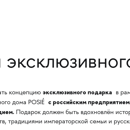
 эксклюзивног
эксклюзивного подарка
ать концепцию
в рам
с российским предприятие
ного дома POSIÉ
дием.
Подарок должен быть вдохновлён исто
тв, традициями императорской семьи и русс