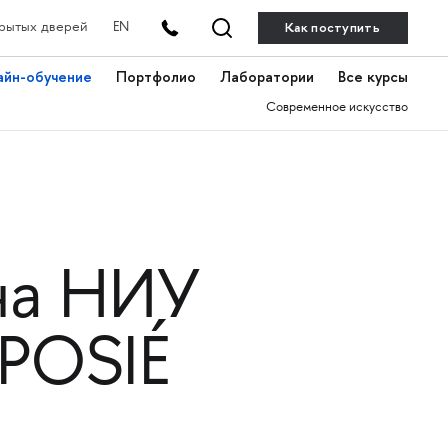
Как поступить
рытых дверей
EN
айн-обучение
Портфолио
Лаборатории
Все курсы
Современное искусство
на НИУ
POSIÉ