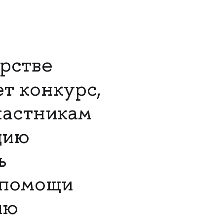
рстве
т конкурс,
частникам
цию
ь
 помощи
ию