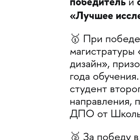
победитель
и
«Лучшее иссл
🥇 При победе
магистратуры
дизайн», приз
года обучения
студент второг
направления, 
ДПО от Школы
🥈 За победу 