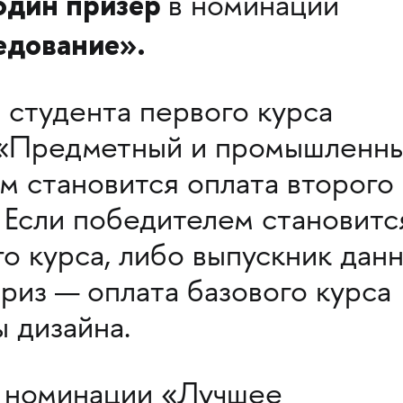
один призёр
в номинации
едование».
 студента первого курса
 «Предметный и промышленн
ом становится оплата второго
. Если победителем становитс
о курса, либо выпускник дан
приз — оплата базового курса
 дизайна.
в номинации «Лучшее