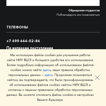
Обращения студентов
Поблагодарить или пожаловаться
ТЕЛЕФОНЫ
+7 499 444-02-84
По вопросам поступления
С понедельника по пятницу
Мы используем файлы cookies для улучшения работы
с 10:00 до 18:00
сайта НИУ ВШЭ и большего удобства его использования.
Более подробную информацию об использовании файлов
cookies можно найти
здесь
, наши правила обработки
+7
495 621-87-11
персональных данных –
здесь
. Продолжая пользоваться
По общим вопросам
сайтом, вы подтверждаете, что были проинформированы
об использовании файлов cookies сайтом НИУ ВШЭ и
согласны с нашими правилами обработки персональных
данных. Вы можете отключить файлы cookies в настройках
АДРЕС И EMAIL
Вашего браузера.