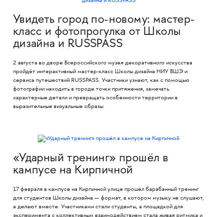
Увидеть город по-новому: мастер-
класс и фотопрогулка от Школы
дизайна и RUSSPASS
2 августа во дворе Всероссийского музея декоративного искусства
пройдёт интерактивный мастер-класс Школы дизайна НИУ ВШЭ и
сервиса путешествий RUSSPASS. Участники узнают, как с помощью
фотографии находить в городе точки притяжения, замечать
характерные детали и превращать особенности территории в
выразительные визуальные образы.
«Ударный тренинг» прошёл в
кампусе на Кирпичной
17 февраля в кампусе на Кирпичной улице прошёл барабанный тренинг
для студентов Школы дизайна — формат, в котором музыку не слушают,
а делают вместе. Участниками стали студенты, а площадкой для
эксперимента с коллективным взаимодействием стала живая ритмика и