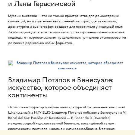
и Ланы Герасимовой
Музеи и выставки — это не только пространства для демонстрации
коллекций, но и тщательно выстроенный маршрут, где технологии,
драматургия и сценография создают для посетителя уникальный опыт.
За последние десять лет в музейном проектировании появились новые
подходы: от переосмысления традиционных принципов экспонирования
до поиска радикально новых форматов.
Владимир Потапов в Венесуэле:
искусство, которое объединяет
континенты
Этой осенью куратор профиля магистратуры «Современная живопись»
Школы дизайна НИУ ВШЭ Владимир Потапов побывал в Венесуэле на VI
Bienal del Sur: Pueblos en Resistencia — El Poder de la Diversidad,
международной художественной биеннале, посвящённой темам
идентичности, постколониализма и силы разнообразия. В течение
недели он записывал свои впечатления: о городе, музеях, людях и о том,