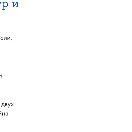
гр и
сии,
и
 двух
йна