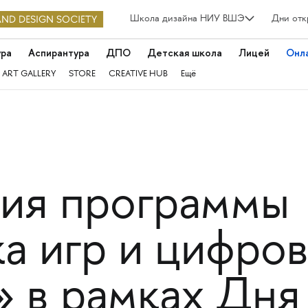
Школа дизайна НИУ ВШЭ
Дни отк
ура
Аспирантура
ДПО
Детская школа
Лицей
Онл
 ART GALLERY
STORE
CREATIVE HUB
Ещё
ия программы
ка игр и цифро
» в рамках Дня