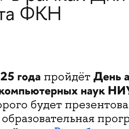
та ФКН
25 года
День 
пройдёт
 компьютерных наук Н
орого будет презентова
 образовательная про