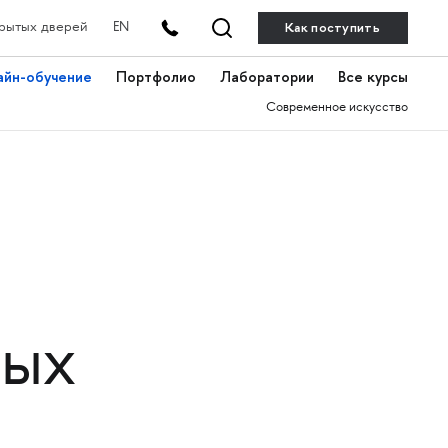
Как поступить
рытых дверей
EN
айн-обучение
Портфолио
Лаборатории
Все курсы
Современное искусство
вых