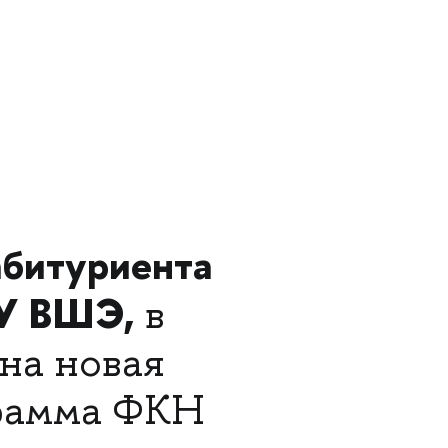
абитуриента
ИУ ВШЭ,
в
на новая
грамма ФКН