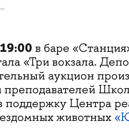
рил
 19:00
в баре «Станция
тала «Три вокзала. Деп
тельный аукцион прои
и преподавателей Шко
 поддержку Центра ре
бездомных животных
«