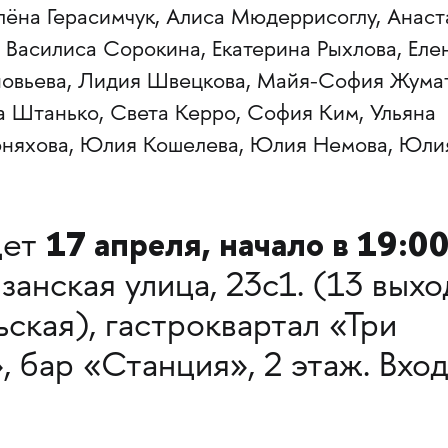
лёна Герасимчук, Алиса Мюдеррисоглу, Анаст
 Василиса Сорокина, Екатерина Рыхлова, Еле
новьева, Лидия Швецкова, Майя-София Жума
а Штанько, Света Керро, София Ким, Ульяна
оняхова, Юлия Кошелева, Юлия Немова, Юли
17 апреля, начало в 19:00
дет
анская улица, 23с1. (13 выхо
ская), гастроквартал «Три
, бар «Станция», 2 этаж. Вхо