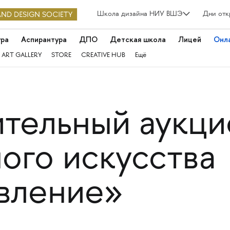
Школа дизайна НИУ ВШЭ
Дни отк
ура
Аспирантура
ДПО
Детская школа
Лицей
Онл
 ART GALLERY
STORE
CREATIVE HUB
Ещё
ительный аукци
ого искусства
вление»