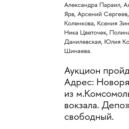
Александра Параил, А
Ярв, Арсений Сергеев,
Коленкова, Ксения Зи
Ника Цветочек, Полин
Данилевская, Юлия К
Шинаева.
Аукцион прой
Адрес: Новоряз
из м.Комсомоль
вокзала. Депо»
свободный.