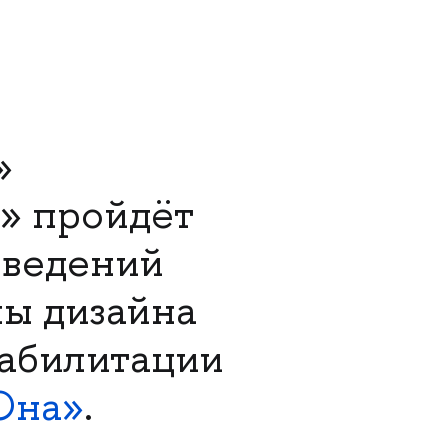
»
о» пройдёт
зведений
лы дизайна
абилитации
Юна»
.