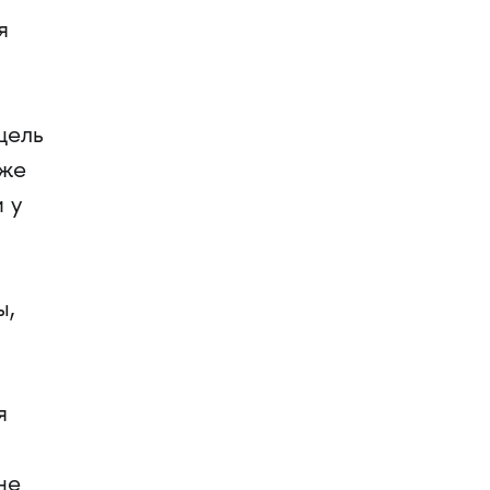
я
цель
кже
 у
ы,
я
не