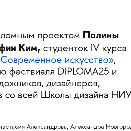
Полины
пломным проектом
фии Ким,
студенток IV курса
«Современное искусство»
,
ью фествиаля DIPLOMA25 и
дожников, дизайнеров,
в со всей Школы дизайна НИ
астасия Александрова, Александра Новгоро