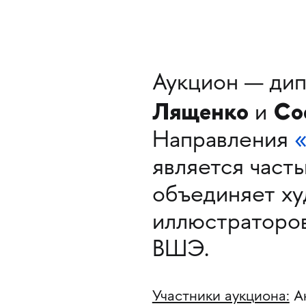
Аукцион — ди
Лященко
Со
и
Направления
является част
объединяет ху
иллюстраторо
ВШЭ.
Участники аукциона:
Ан