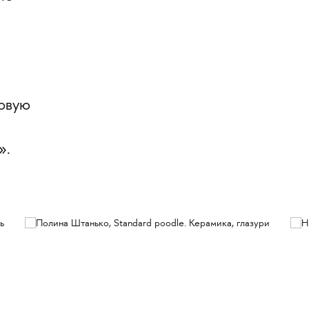
новую
».