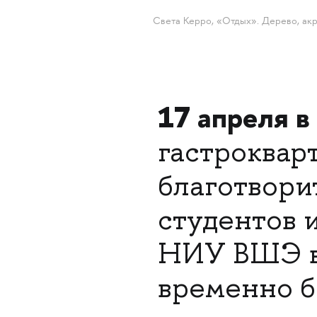
Света Керро, «Отдых». Дерево, ак
17 апреля в
гастроквар
благотвори
студентов 
НИУ ВШЭ в
временно 