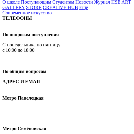
О школе
Поступающим
Студентам
Новости
Журнал
HSE ART
GALLERY
STORE
CREATIVE HUB
Ещё
Современное искусство
ТЕЛЕФОНЫ
+7 499 444-02-84
По вопросам поступления
С понедельника по пятницу
с 10:00 до 18:00
+7
495 621-87-11
По общим вопросам
АДРЕС И EMAIL
Малая Пионерская ул., 12
Метро Павелецкая
Измайловское шоссе, 44с2
Метро Семёновская