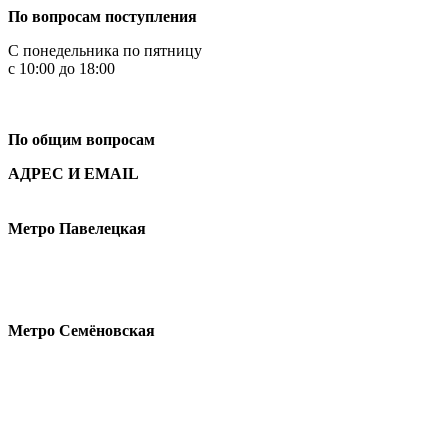
По вопросам поступления
С понедельника по пятницу
с 10:00 до 18:00
+7
495 621-87-11
По общим вопросам
АДРЕС И EMAIL
Малая Пионерская ул., 12
Метро Павелецкая
Измайловское шоссе, 44с2
Метро Семёновская
design@hse.ru