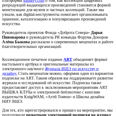
платформы
gallllery.com
о том, как коллекции цифровых
репродукций выдающихся произведений становятся формой
монетизации для музеев и частных коллекций. Также мы
узнали, как digitial-инструменты помогают организовывать
хранение, каталогизацию и популяризацию произведений
искусства.
Руководитель проектов Фонда «Доброта Севера»
Дарья
Пивоварова
и руководитель PR команды Форума Доноров
Алёна Быкова
рассказали о современных меценатах и работе
благотворительных организаций.
Коллекционное печатное издание
ART
объединяет формат
настольного артбука и оригинальные материалы из
электронного научного
Журнала ВШЭ по искусству и
дизайну.
Стать меценатом можно, оформив один из вариантов
подписки на ART. Таким образом вы поддерживаете развитие
журнала и исследований об искусстве. Подписка также
предоставляет доступ к эксклюзивным мероприятиям ART
ВЫШКА КЛУБа и электронной библиотеке с книгами
издательств KnigiWAM, «Агей Томеш» и Школы дизайна
НИУ ВШЭ.
Для тех, кто зарегистрировался и пришел на мероприятие, мы
подготовили
розыгрыш электронной подписки на журнал