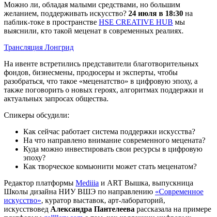
Можно ли, обладая малыми средствами, но большим
желанием, поддерживать искусство?
24 июля в 18:30
на
паблик-токе в пространстве
HSE CREATIVE HUB
мы
выяснили, кто такой меценат в современных реалиях.
Трансляция
Лонгрид
На ивенте встретились представители благотворительных
фондов, бизнесмены, продюсеры и эксперты, чтобы
разобраться, что такое «меценатство» в цифровую эпоху, а
также поговорить о новых героях, алгоритмах поддержки и
актуальных запросах общества.
Спикеры обсудили:
Как сейчас работает система поддержки искусства?
На что направлено внимание современного мецената?
Куда можно инвестировать свои ресурсы в цифровую
эпоху?
Как творческое комьюнити может стать меценатом?
Редактор платформы
Mediiia
и АRT Вышка, выпускница
Школы дизайна НИУ ВШЭ по направлению
«Современное
искусство»
, куратор выставок, арт-лабораторий,
искусствовед
Александра Пантелеева
рассказала на примере