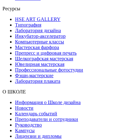
Ресурсы
HSE ART GALLERY
Типография
Лаборатория дизайна
Инкубатор-акселератор
Компьютерные классы
Мастерская фарфора
Препресс и цифровая печать
Шелкографская мастерская
Ювелирная мастерская
Профессиональные фотостудии
Фэшн-мастерские
Лаборатория плаката
О ШКОЛЕ
Информация о Школе дизайна
Новости
Календарь событий
Преподаватели и сотрудники
Руководство
Кампусы
Лицензии и дипломы