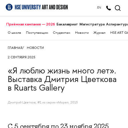
EN
Приёмная кампания — 2026
Бакалавриат
Магистратура
Аспирантур
О школе
Поступающим
Студентам
Новости
Журнал
HSE ART G
ГЛАВНАЯ
НОВОСТИ
2 СЕНТЯБРЯ 2025
«Я люблю жизнь много лет».
Выставка Дмитрия Цветкова
в Ruarts Gallery
Дмитрий Цветков, #1 из серии «Море», 2015
С 5 сентября по 23 ноября 2025