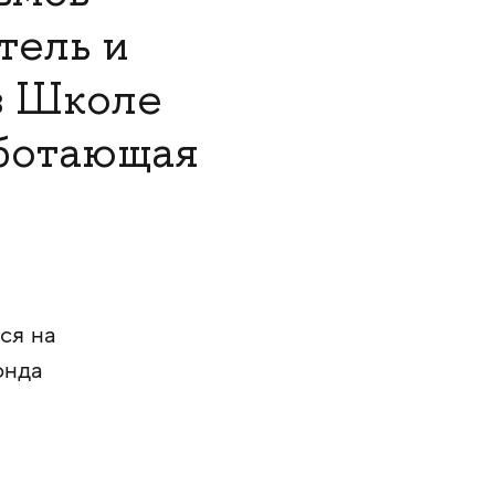
тель и
 Школе
ботающая
ся на
онда