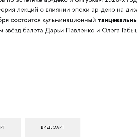
в по эстетике ар-деко и фигуркам 1920-х год
ерия лекций о влиянии эпохи ар-деко на диз
танцевальн
ября состоится кульминационный
м звёзд балета Дарьи Павленко и Олега Габы
РГ
ВИДЕОАРТ