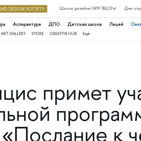
Школа дизайна НИУ ВШЭ
Дни отк
ура
Аспирантура
ДПО
Детская школа
Лицей
Онл
 ART GALLERY
STORE
CREATIVE HUB
Ещё
цис примет уч
льной програм
 «Послание к 