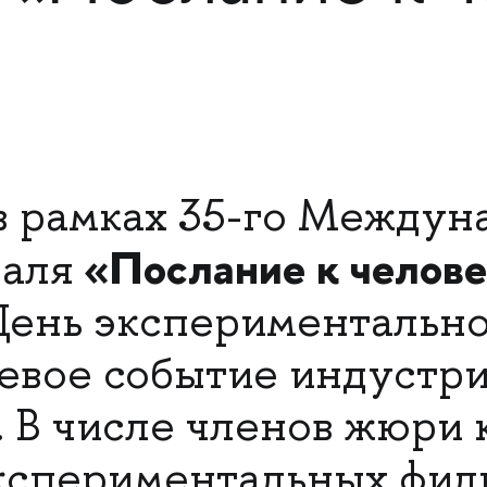
в рамках 35-го Междун
«Послание к челов
валя
День экспериментально
евое событие индустр
 В числе членов жюри 
кспериментальных фил