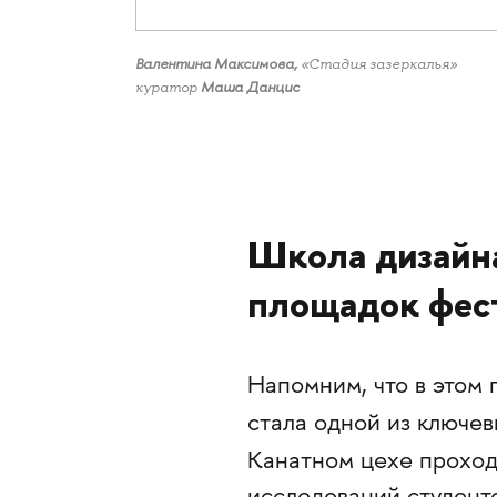
Валентина Максимова,
«Стадия зазеркалья»
куратор
Маша Данцис
Школа дизайна
площадок фес
Напомним, что в этом
стала одной из ключе
Канатном цехе проход