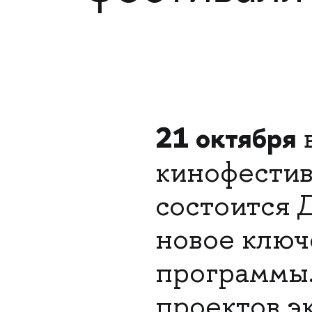
21 октября
кинофести
состоится 
новое ключ
программы.
проектов э