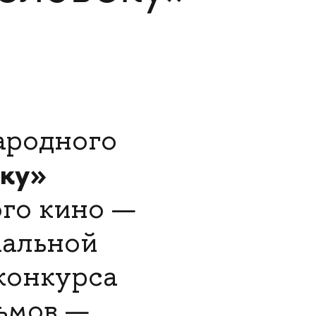
ародного
еку»
го кино —
иальной
конкурса
ьмов —