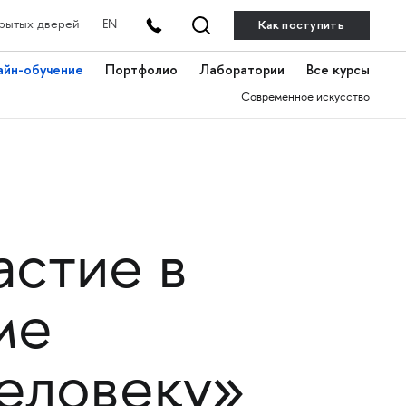
Как поступить
рытых дверей
EN
айн-обучение
Портфолио
Лаборатории
Все курсы
Современное искусство
астие в
ме
человеку»