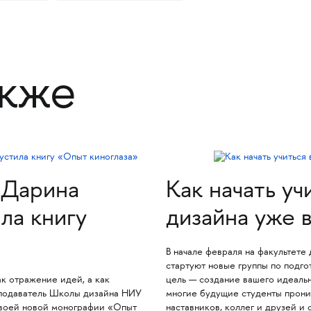
акже
 Дарина
Как начать уч
ла книгу
дизайна уже 
В начале февраля на факультет
стартуют новые группы по подго
к отражение идей, а как
цель — создание вашего идеальн
еподаватель Школы дизайна НИУ
многие будущие студенты прони
воей новой монографии «Опыт
наставников, коллег и друзей и