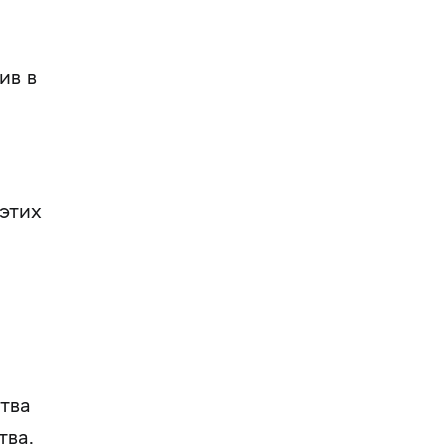
ив в
этих
тва
тва.