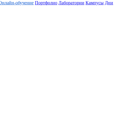
Онлайн-обучение
Портфолио
Лаборатории
Кампусы
Дни