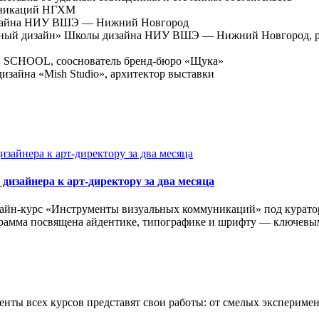
уникаций НГХМ
зайна НИУ ВШЭ — Нижний Новгород
ый дизайн» Школы дизайна НИУ ВШЭ — Нижний Новгород, ру
SCHOOL, сооснователь бренд-бюро «Щука»
изайна «Mish Studio», архитектор выставки
изайнера к арт-директору за два месяца
йн-курс «Инструменты визуальных коммуникаций» под куратор
ограмма посвящена айдентике, типографике и шрифту — ключев
нты всех курсов представят свои работы: от смелых экспериме