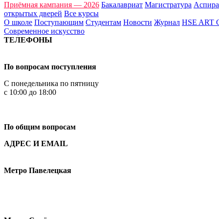
Приёмная кампания — 2026
Бакалавриат
Магистратура
Аспира
открытых дверей
Все курсы
О школе
Поступающим
Студентам
Новости
Журнал
HSE ART
Современное искусство
ТЕЛЕФОНЫ
+7 499 444-02-84
По вопросам поступления
С понедельника по пятницу
с 10:00 до 18:00
+7
495 621-87-11
По общим вопросам
АДРЕС И EMAIL
Малая Пионерская ул., 12
Метро Павелецкая
Измайловское шоссе, 44с2