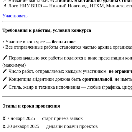
📌 Название выставки:
«Слияния. Выставка об удачных совп
📌 Лого НИУ ВШЭ — Нижний Новгород, НГХМ, Министерства к
Участвовать
Требования к работам, условия конкурса
• Участие в конкурсе —
бесплатное
• Все отправленные работы становятся частью архива организа
🖍️ Первоначально все работы подаются в виде презентации к
(максимум)
🖍️ Число работ, отправляемых каждым участником,
не ограни
🖍️ Концепция айдентики должна быть
оригинальной
, не имет
🖍️ Стиль, жанр и техника исполнения — любые (графика, циф
Этапы и сроки проведения
⏳ 7 ноября 2025 — старт приема заявок
⏳ 30 декабря 2025 — дедлайн подачи проектов