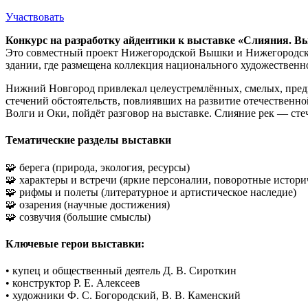
Участвовать
Конкурс на разработку айдентики к выставке «Слияния. Вы
Это совместный проект Нижегородской Вышки и Нижегородског
здании, где размещена коллекция национального художественн
Нижний Новгород привлекал целеустремлённых, смелых, предп
стечений обстоятельств, повлиявших на развитие отечественн
Волги и Оки, пойдёт разговор на выставке. Слияние рек — сте
Тематические разделы выставки
🧩 берега (природа, экология, ресурсы)
🧩 характеры и встречи (яркие персоналии, поворотные истори
🧩 рифмы и полеты (литературное и артистическое наследие)
🧩 озарения (научные достижения)
🧩 созвучия (большие смыслы)
Ключевые герои выставки:
• купец и общественный деятель Д. В. Сироткин
• конструктор Р. Е. Алексеев
• художники Ф. С. Богородский, В. В. Каменский