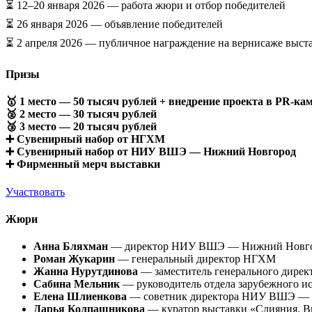
⏳ 12–20 января 2026 — работа жюри и отбор победителей
⏳ 26 января 2026 — объявление победителей
⏳ 2 апреля 2026 — публичное награждение на вернисаже выст
Призы
🥇
1 место
— 50 тысяч рублей + внедрение проекта в PR-к
🥈
2 место
— 30 тысяч рублей
🥉
3 место
— 20 тысяч рублей
➕ Сувенирный набор от НГХМ
➕ Сувенирный набор от НИУ ВШЭ — Нижний Новгород
➕ Фирменный мерч выставки
Участвовать
Жюри
Анна Бляхман
— директор НИУ ВШЭ — Нижний Новг
Роман Жукарин
— генеральный директор НГХМ
Жанна Нурутдинова
— заместитель генерального дире
Сабина Мельник
— руководитель отдела зарубежного и
Елена Шлиенкова
— советник директора НИУ ВШЭ — Н
Дарья Колпашникова
— куратор выставки «Слияния. Вы