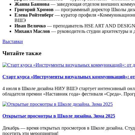
Жанна Баянова
— заведующая отделом внешних комм
Григорий Хромов
— программный директор Школы ди
Елена Ройтенберг
— куратор профиля «Коммуникационн
ВШЭ
Иван Величко
— преподаватель HSE ART AND DESIGN 
Михаил Маслов
— руководитель студии архитектуры и д
Выставки
Читайте также
Старт курса «Инструменты визуальных коммуникаций»: от д
4 июля в Школе дизайна НИУ ВШЭ стартует интенсивный онла
обладателя премии «Наставник года» фестиваля «Среда». Пр
Открытые просмотры в Школе дизайна. Зима 2025
Декабрь — время открытых просмотров в Школе дизайна. Студе
посетить эти мероприятия!