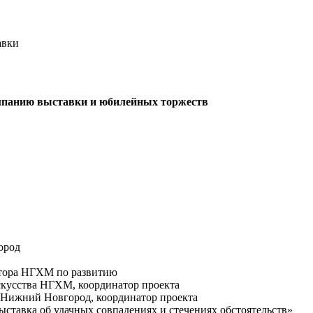
авки
ампанию выставки и юбилейных торжеств
ород
ктора НГХМ по развитию
скусства НГХМ, координатор проекта
ижний Новгород, координатор проекта
ставка об удачных совпадениях и стечениях обстоятельств»