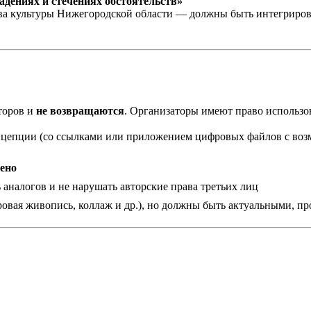
адениях и стечениях обстоятельств»
ультуры Нижегородской области — должны быть интегрированы
торов и
не возвращаются
. Организаторы имеют право использо
онцепции (со ссылками или приложением цифровых файлов с возм
чено
ь аналогов и не нарушать авторские права третьих лиц
ровая живопись, коллаж и др.), но должны быть актуальными, п