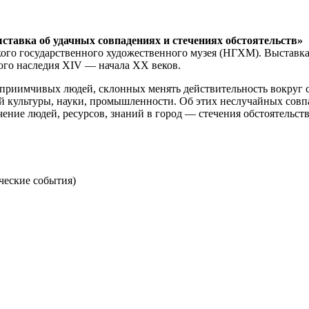
ставка об удачных совпадениях и стечениях обстоятельств»
о государственного художественного музея (НГХМ). Выставка 
ого наследия XIV — начала XX веков.
риимчивых людей, склонных менять действительность вокруг се
ой культуры, науки, промышленности. Об этих неслучайных сов
чение людей, ресурсов, знаний в город — стечения обстоятельст
ческие события)