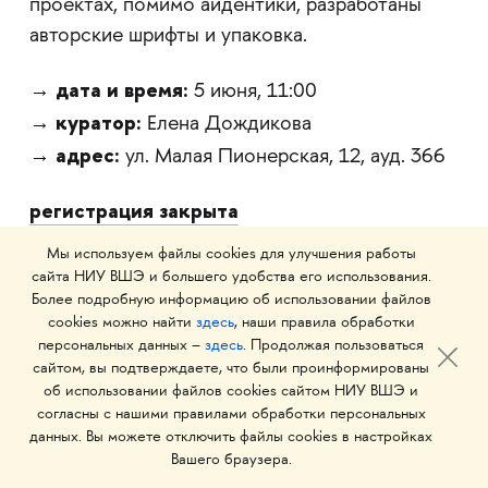
проектах, помимо айдентики, разработаны
авторские шрифты и упаковка.
дата и время:
→
5 июня, 11:00
куратор:
→
Елена Дождикова
адрес:
→
ул. Малая Пионерская, 12, ауд. 366
регистрация закрыта
Мы используем файлы cookies для улучшения работы
сайта НИУ ВШЭ и большего удобства его использования.
Более подробную информацию об использовании файлов
cookies можно найти
здесь
, наши правила обработки
персональных данных –
здесь
. Продолжая пользоваться
8 ИЮНЯ, 15:00
сайтом, вы подтверждаете, что были проинформированы
об использовании файлов cookies сайтом НИУ ВШЭ и
Бакалавриат «Экспериментальное
согласны с нашими правилами обработки персональных
кино»
данных. Вы можете отключить файлы cookies в настройках
Вашего браузера.