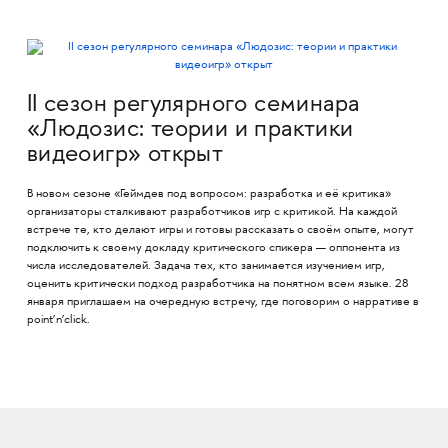
II сезон регулярного семинара
«Людозис: теории и практики
видеоигр» открыт
В новом сезоне «Геймдев под вопросом: разработка и её критика»
организаторы сталкивают разработчиков игр с критикой. На каждой
встрече те, кто делают игры и готовы рассказать о своём опыте, могут
подключить к своему докладу критического спикера — оппонента из
числа исследователей. Задача тех, кто занимается изучением игр,
оценить критически подход разработчика на понятном всем языке. 28
января приглашаем на очередную встречу, где поговорим о нарративе в
point’n’click.