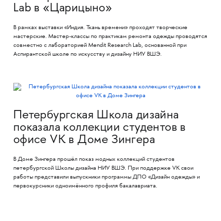
Lab в «Царицыно»
В рамках выставки «Индия. Ткань времени» проходят творческие
мастерские. Мастер-классы по практикам ремонта одежды проводятся
совместно с лабораторией Mendit Research Lab, основанной при
Аспирантской школе по искусству и дизайну НИУ ВШЭ.
Петербургская Школа дизайна
показала коллекции студентов в
офисе VK в Доме Зингера
В Доме Зингера прошёл показ модных коллекций студентов
петербургской Школы дизайна НИУ ВШЭ. При поддержке VK свои
работы представили выпускники программы ДПО «Дизайн одежды» и
первокурсники одноимённого профиля бакалавриата.