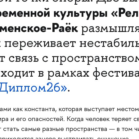
ременной культуры «Ре
аменское-Раёк
размышля
к переживает нестабиль
 связь с пространством
ходит в рамках фестив
Диплом26»
.
ми как константа, которая выступает местом
ра и его опасностей. Когда человек теряет с
т стать самые разные пространства — в том ч