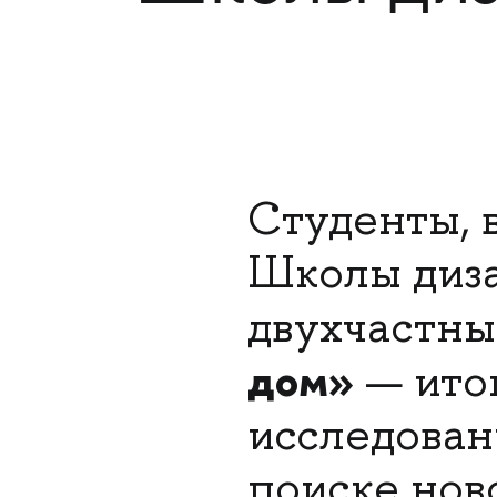
Студенты, 
Школы диз
двухчастны
дом»
— ито
исследован
поиске нов