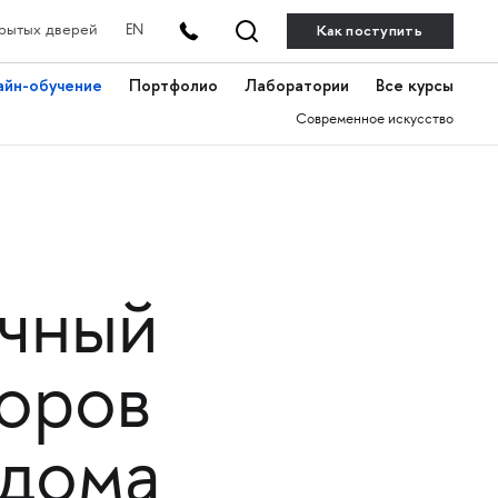
Как поступить
рытых дверей
EN
айн-обучение
Портфолио
Лаборатории
Все курсы
Современное искусство
очный
торов
 дома