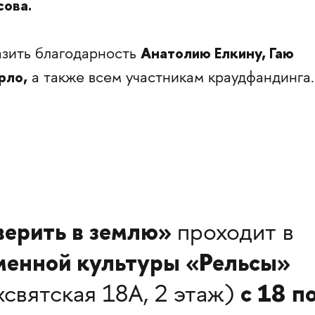
сова.
Анатолию Елкину, Гаю
азить благодарность
рло,
а также всем участникам краудфандинга.
верить в землю»
проходит в
менной культуры «Рельсы»
с 18 п
ехсвятская 18А, 2 этаж)