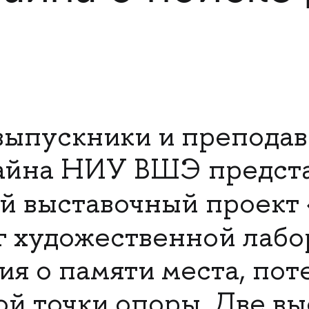
выпускники и преподав
айна НИУ ВШЭ предст
й выставочный проект
г художественной лабо
ия о памяти места, пот
ой точки опоры. Две вы