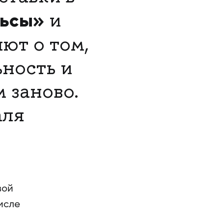
льсы»
и
ют о том,
ность и
 заново.
аля
вой
исле