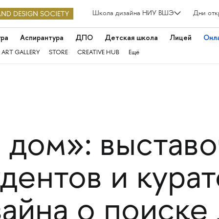
Школа дизайна НИУ ВШЭ
Дни отк
ура
Аспирантура
ДПО
Детская школа
Лицей
Онл
 ART GALLERY
STORE
CREATIVE HUB
Ещё
 дом»: выстав
дентов и кура
айна о поиске