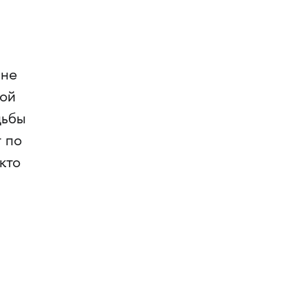
 не
ной
дьбы
 по
кто