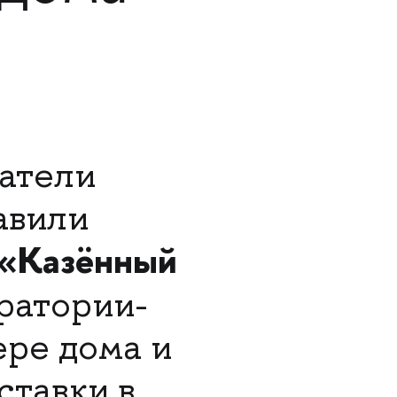
атели
авили
«Казённый
ратории-
ере дома и
ставки в