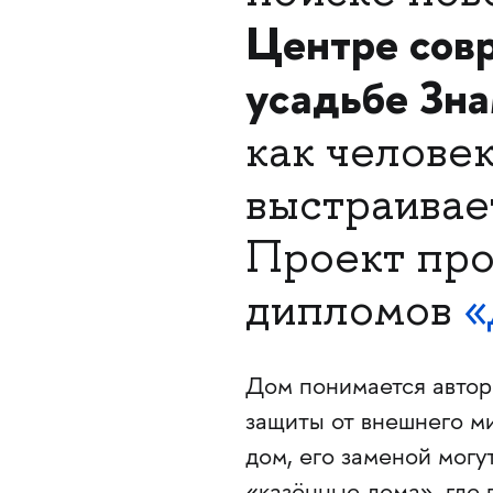
Центре сов
усадьбе Зн
как челове
выстраивает
Проект про
дипломов
«
Дом понимается автора
защиты от внешнего ми
дом, его заменой могу