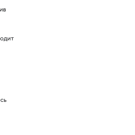
ив
ходит
ись