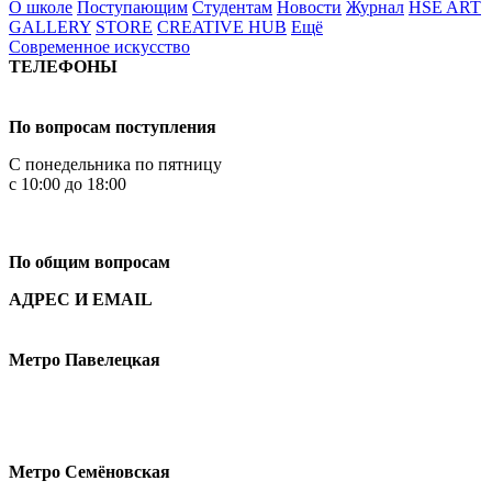
О школе
Поступающим
Студентам
Новости
Журнал
HSE ART
GALLERY
STORE
CREATIVE HUB
Ещё
Современное искусство
ТЕЛЕФОНЫ
+7 499 444-02-84
По вопросам поступления
С понедельника по пятницу
с 10:00 до 18:00
+7
495 621-87-11
По общим вопросам
АДРЕС И EMAIL
Малая Пионерская ул., 12
Метро Павелецкая
Измайловское шоссе, 44с2
Метро Семёновская