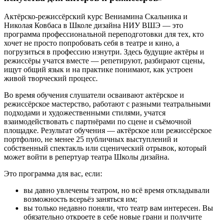
Актёрско-режиссёрский курс Вениамина Скальника и
Николая Ковбаса в Школе дизайна НИУ ВШЭ — это
программа профессиональной переподготовки для тех, кто
хочет не просто попробовать себя в театре и кино, а
погрузиться в профессию изнутри. Здесь будущие актёры и
режиссёры учатся вместе — репетируют, разбирают сцены,
ищут общий язык и на практике понимают, как устроен
живой творческий процесс.
Во время обучения слушатели осваивают актёрское и
режиссёрское мастерство, работают с разными театральными
подходами и художественными стилями, учатся
взаимодействовать с партнёрами по сцене и съёмочной
площадке. Результат обучения — актёрское или режиссёрское
портфолио, не менее 25 публичных выступлений и
собственный спектакль или сценический отрывок, который
может войти в репертуар театра Школы дизайна.
Это программа для вас, если:
вы давно увлечены театром, но всё время откладывали
возможность всерьёз заняться им;
вы только недавно поняли, что театр вам интересен. Вы
обязательно откроете в себе новые грани и получите