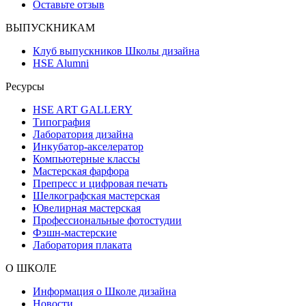
Оставьте отзыв
ВЫПУСКНИКАМ
Клуб выпускников Школы дизайна
HSE Alumni
Ресурсы
HSE ART GALLERY
Типография
Лаборатория дизайна
Инкубатор-акселератор
Компьютерные классы
Мастерская фарфора
Препресс и цифровая печать
Шелкографская мастерская
Ювелирная мастерская
Профессиональные фотостудии
Фэшн-мастерские
Лаборатория плаката
О ШКОЛЕ
Информация о Школе дизайна
Новости