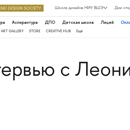
Школа дизайна НИУ ВШЭ
Дни отк
ура
Аспирантура
ДПО
Детская школа
Лицей
Онл
 ART GALLERY
STORE
CREATIVE HUB
Ещё
тервью с Леон