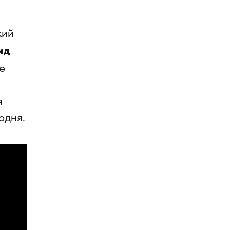
кий
ид
е
я
одня.