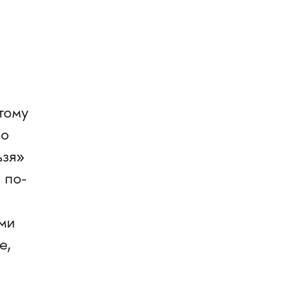
тому
но
ьзя»
 по-
ами
е,