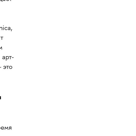
ica,
нт
м
 арт-
 это
и
ремя