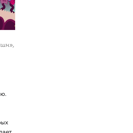
кшн»,
ню.
рых
дает