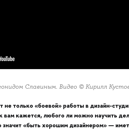
еонидом Славиным. Видео © Кирилл Кусто
т не только «боевой» работы в дизайн-студи
ак вам кажется, любого ли можно научить де
о значит «быть хорошим дизайнером» — име