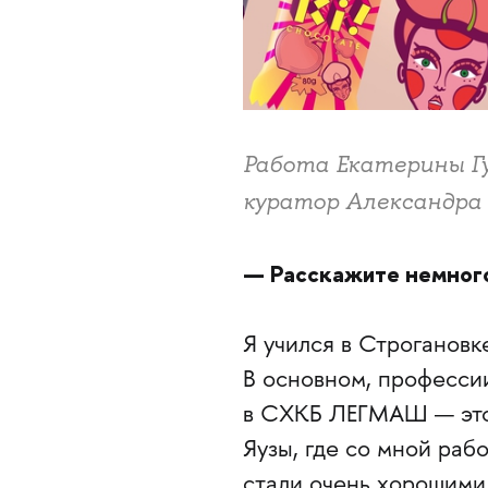
Работа Екатерины Гу
куратор Александра 
— Расскажите немного
Я учился в Строгановке
В основном, профессии
в СХКБ ЛЕГМАШ — это 
Яузы, где со мной раб
стали очень хорошими