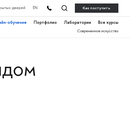
Как поступить
рытых дверей
EN
айн-обучение
Портфолио
Лаборатории
Все курсы
Современное искусство
идом