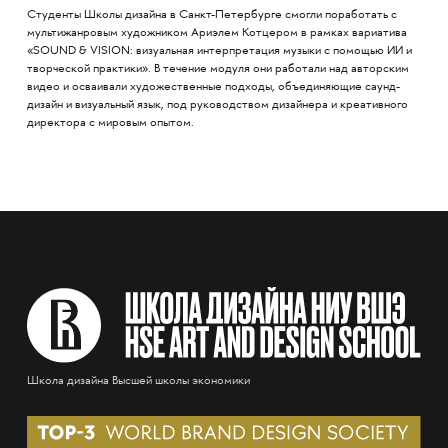
Студенты Школы дизайна в Санкт-Петербурге смогли поработать с
мультижанровым художником Ариэлем Котцером в рамках вариатива
«SOUND & VISION: визуальная интерпретация музыки с помощью ИИ и
творческой практики». В течение модуля они работали над авторским
видео и осваивали художественные подходы, объединяющие саунд-
дизайн и визуальный язык, под руководством дизайнера и креативного
директора с мировым опытом.
Школа дизайна Высшей школы экономики