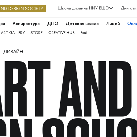
Школа дизайна НИУ ВШЭ
Дни отк
ура
Аспирантура
ДПО
Детская школа
Лицей
Онл
 ART GALLERY
STORE
CREATIVE HUB
Ещё
ДИЗАЙН
ART AND