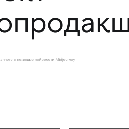
еопродак
зданного с помощью нейросети Midjourney