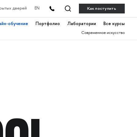
Как поступить
рытых дверей
EN
айн-обучение
Портфолио
Лаборатории
Все курсы
Современное искусство