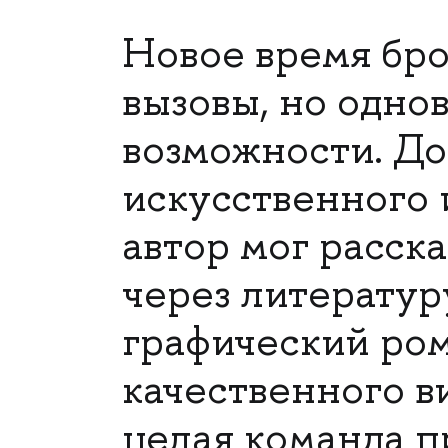
Новое время бро
вызовы, но одно
возможности. До
искусственного
автор мог расск
через литератур
графический ром
качественного в
целая команда п