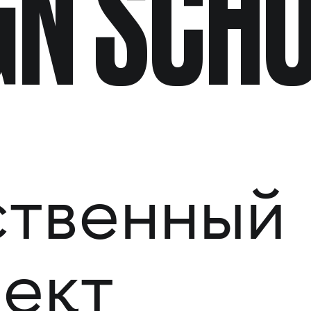
GN SCH
ственный
лект