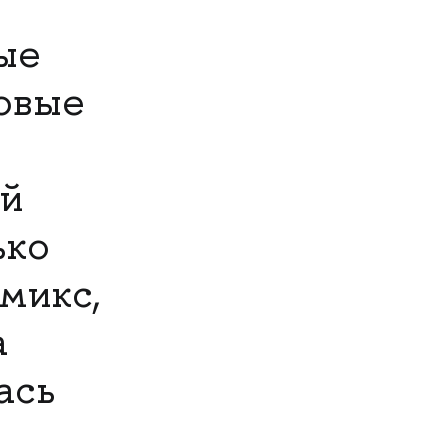
ые
новые
ий
ько
микс,
а
ась