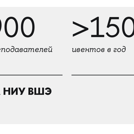
900
>15
еподавателей
ивентов в год
 НИУ ВШЭ