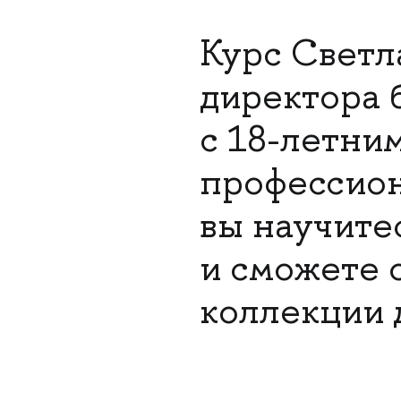
Курс Светл
директора 
с 18-летни
профессион
вы научите
и сможете 
коллекции д