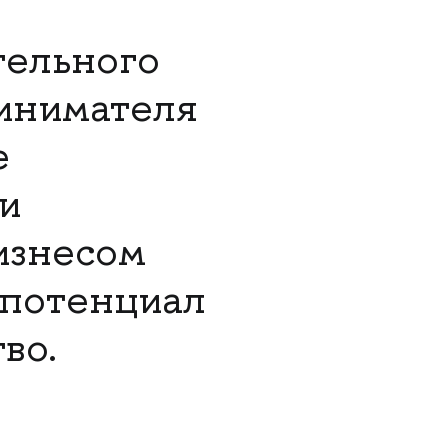
тельного
ринимателя
е
и
изнесом
 потенциал
во.