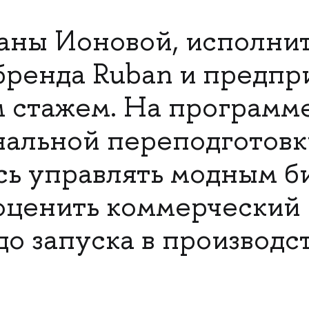
аны Ионовой, исполни
бренда Ruban и предп
м стажем. На программ
альной переподготовк
сь управлять модным б
оценить коммерческий
о запуска в производст