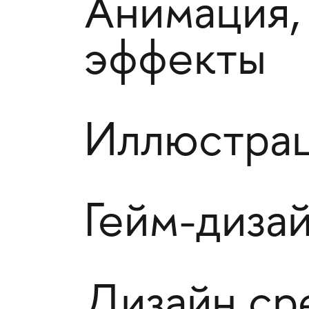
Анимация,
эффекты
Иллюстрац
Гейм-диза
Дизайн ср