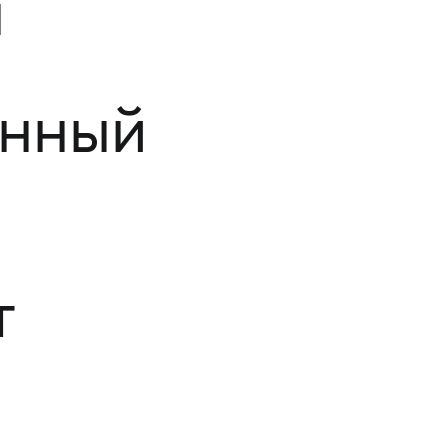
н
нный
т