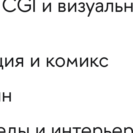
 CGI и визуаль
ия и комикс
йн
еды и интерье