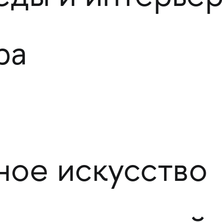
ра
ое искусство