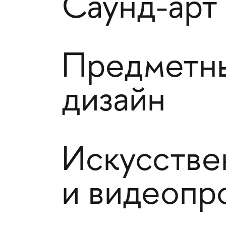
Саунд-арт 
Предметн
дизайн
Искусстве
и видеопр