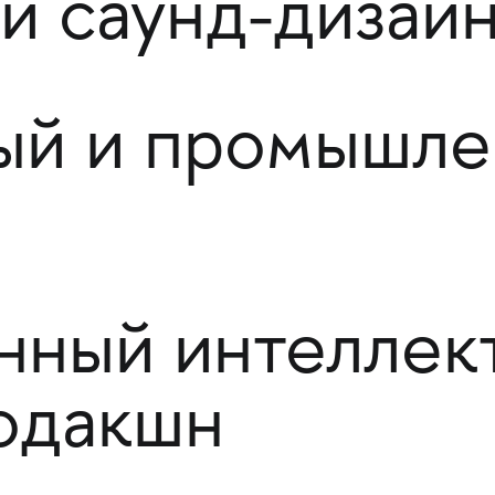
и саунд-дизай
ый и промышле
нный интеллек
одакшн