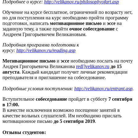
Подробнее о курсе:
http://velikanov.ru/philosophyofart.asp
Обучение на курсе бесплатное, ограничений по возрасту нет,
но для поступления на курс необходимо пройти программу
подготовки, написать
мотивационное письмо
и
эссе
на
заданную тему, а также пройти
очное собеседование
с
Андреем Григорьевичем Великановым.
Подробная программа подготовки к
курсу:
http://velikanov.ru/reading.asp
Мотивационное письмо
и
эссе
необходимо послать на почту
Андрея Григорьевича Великанова
red[]velikanov.ru
до 15
августа
. Каждый кандидат получит личные рекомендации
преподавателя и приглашение на собеседование.
Подробные условия поступления:
http://velikanov.ru/entrant.asp
.
Вступительное
собеседование
пройдет в субботу
7 сентября
в 17:00.
В качестве исключения возможно посещение занятий в
качестве вольных слушателей. Им необходимо прислать
мотивационное письмо
до 5 сентября 2019
.
Отзывы студентов: