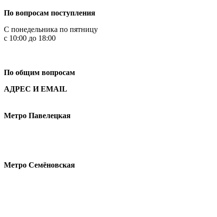
По вопросам поступления
С понедельника по пятницу
с 10:00 до 18:00
+7
495 621-87-11
По общим вопросам
АДРЕС И EMAIL
Малая Пионерская ул., 12
Метро Павелецкая
Измайловское шоссе, 44с2
Метро Семёновская
design@hse.ru