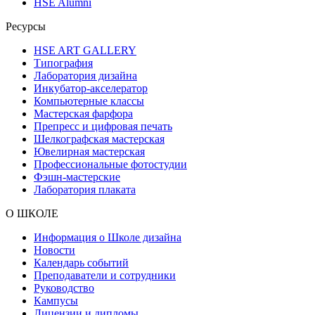
HSE Alumni
Ресурсы
HSE ART GALLERY
Типография
Лаборатория дизайна
Инкубатор-акселератор
Компьютерные классы
Мастерская фарфора
Препресс и цифровая печать
Шелкографская мастерская
Ювелирная мастерская
Профессиональные фотостудии
Фэшн-мастерские
Лаборатория плаката
О ШКОЛЕ
Информация о Школе дизайна
Новости
Календарь событий
Преподаватели и сотрудники
Руководство
Кампусы
Лицензии и дипломы