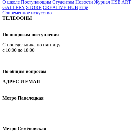
О школе
Поступающим
Студентам
Новости
Журнал
HSE ART
GALLERY
STORE
CREATIVE HUB
Ещё
Современное искусство
ТЕЛЕФОНЫ
+7 499 444-02-84
По вопросам поступления
С понедельника по пятницу
с 10:00 до 18:00
+7
495 621-87-11
По общим вопросам
АДРЕС И EMAIL
Малая Пионерская ул., 12
Метро Павелецкая
Измайловское шоссе, 44с2
Метро Семёновская