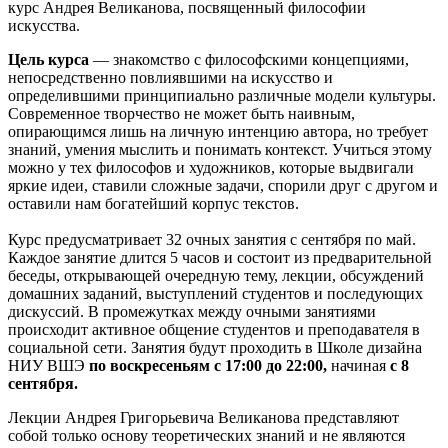
курс Андрея Великанова, посвященный философии
искусства.
Цель курса
— знакомство с философскими концепциями,
непосредственно повлиявшими на искусство и
определившими принципиально различные модели культуры.
Современное творчество не может быть наивным,
опирающимся лишь на личную интенцию автора, но требует
знаний, умения мыслить и понимать контекст. Учиться этому
можно у тех философов и художников, которые выдвигали
яркие идеи, ставили сложные задачи, спорили друг с другом и
оставили нам богатейший корпус текстов.
Курс предусматривает 32 очных занятия с сентября по май.
Каждое занятие длится 5 часов и состоит из предварительной
беседы, открывающей очередную тему, лекции, обсуждений
домашних заданий, выступлений студентов и последующих
дискуссий. В промежутках между очными занятиями
происходит активное общение студентов и преподавателя в
социальной сети. Занятия будут проходить в Школе дизайна
НИУ ВШЭ
по воскресеньям с 17:00 до 22:00,
начиная
с 8
сентября.
Лекции Андрея Григорьевича Великанова представляют
собой только основу теоретических знаний и не являются