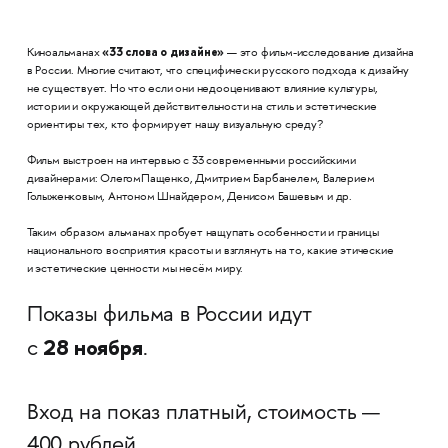
«33 слова о дизайне»
Киноальманах
— это фильм-исследование дизайна
в России. Многие считают, что специфически русского подхода к дизайну
не существует. Но что если они недооценивают влияние культуры,
истории и окружающей действительности на стиль и эстетические
ориентиры тех, кто формирует нашу визуальную среду?
Фильм выстроен на интервью с 33 современными российскими
дизайнерами: ОлегомПащенко, Дмитрием Барбанелем, Валерием
Голыженковым, Антоном Шнайдером, Денисом Башевым и др.
Таким образом альманах пробует нащупать особенности и границы
национального восприятия красоты и взглянуть на то, какие этические
и эстетические ценности мы несём миру.
Показы фильма в России идут
28 ноября
с
.
Вход на показ платный, стоимость —
400 рублей. ​​​