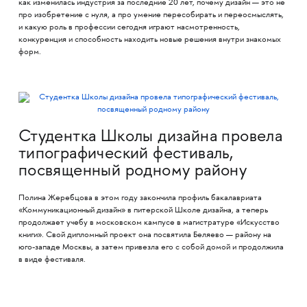
как изменилась индустрия за последние 20 лет, почему дизайн — это не
про изобретение с нуля, а про умение пересобирать и переосмыслять,
и какую роль в профессии сегодня играют насмотренность,
конкуренция и способность находить новые решения внутри знакомых
форм.
Студентка Школы дизайна провела
типографический фестиваль,
посвященный родному району
Полина Жеребцова в этом году закончила профиль бакалавриата
«Коммуникационный дизайн» в питерской Школе дизайна, а теперь
продолжает учебу в московском кампусе в магистратуре «Искусство
книги». Свой дипломный проект она посвятила Беляево — району на
юго-западе Москвы, а затем привезла его с собой домой и продолжила
в виде фестиваля.