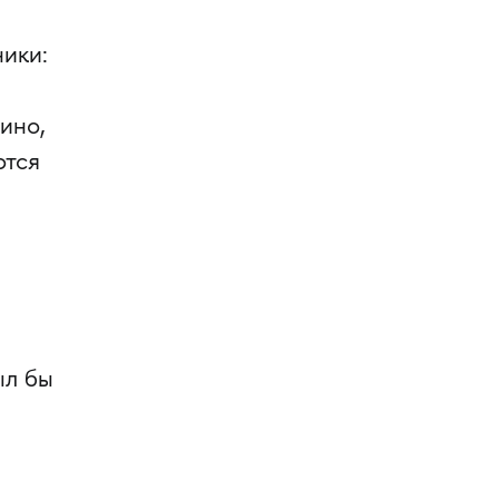
ники:
ино,
ются
ыл бы