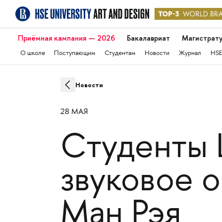
Приёмная кампания — 2026
Бакалавриат
Магистрат
О школе
Поступающим
Студентам
Новости
Журнал
HSE
Новости
28 МАЯ
Cтуденты 
звуковое 
Ман Рэя