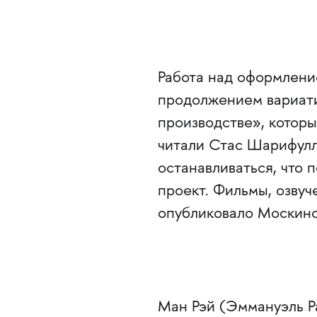
Работа над оформлен
продолжением вариатив
производстве», котор
читали Стас Шарифулл
останавливаться, что 
проект. Фильмы, озвуч
опубликовало Москино
Ман Рэй (Эммануэль Ра