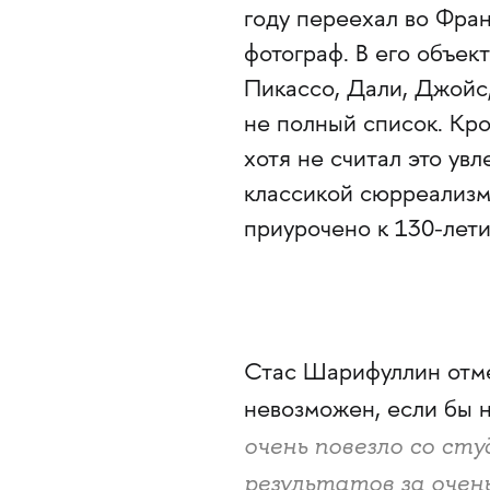
году переехал во Фран
фотограф. В его объек
Пикассо, Дали, Джойс,
не полный список. Кро
хотя не считал это ув
классикой сюрреализм
приурочено к 130-лети
Стас Шарифуллин отмеч
невозможен, если бы н
очень повезло со ст
результатов за очен