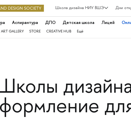
Школа дизайна НИУ ВШЭ
Дни отк
ура
Аспирантура
ДПО
Детская школа
Лицей
Онл
 ART GALLERY
STORE
CREATIVE HUB
Ещё
Школы дизайна
оформление дл