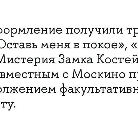
формление получили т
«Оставь меня в покое»,
«Мистерия Замка Костей
овместным с Москино 
олжением факультатив
ту.