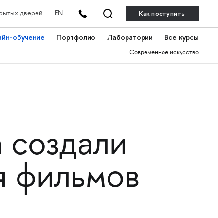
Как поступить
рытых дверей
EN
айн-обучение
Портфолио
Лаборатории
Все курсы
Современное искусство
 создали
я фильмов