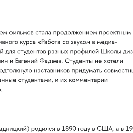
ием фильмов стала продолжением проектным
ного курса «Работа со звуком в медиа-
ый для студентов разных профилей Школы ди
ин и Евгений Фадеев. Студенты не хотели
подтолкнуло наставников придумать совместн
енные студентами, и их комментарии
.
дницкий) родился в 1890 году в США, а в 1