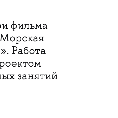
ри фильма
 «Морская
». Работа
проектом
ных занятий