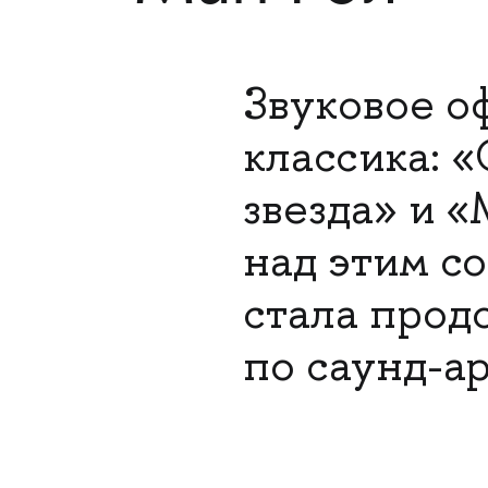
Звуковое о
классика: 
звезда» и 
над этим с
стала прод
по саунд-ар