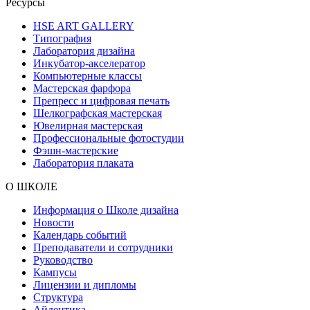
Ресурсы
HSE ART GALLERY
Типография
Лаборатория дизайна
Инкубатор-акселератор
Компьютерные классы
Мастерская фарфора
Препресс и цифровая печать
Шелкографская мастерская
Ювелирная мастерская
Профессиональные фотостудии
Фэшн-мастерские
Лаборатория плаката
О ШКОЛЕ
Информация о Школе дизайна
Новости
Календарь событий
Преподаватели и сотрудники
Руководство
Кампусы
Лицензии и дипломы
Структура
Айдентика