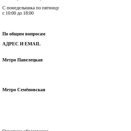
С понедельника по пятницу
с 10:00 до 18:00
+7
495 621-87-11
По общим вопросам
АДРЕС И EMAIL
Малая Пионерская ул., 12
Метро Павелецкая
Измайловское шоссе, 44с2
Метро Семёновская
design@hse.ru