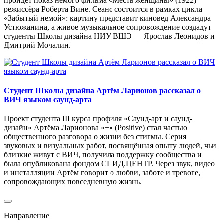
пройдёт показ немого фильма «Месть женщины» (1922)
режиссёра Роберта Вине. Сеанс состоится в рамках цикла
«Забытый немой»: картину представит киновед Александра
Устюжанина, а живое музыкальное сопровождение создадут
студенты Школы дизайна НИУ ВШЭ — Ярослав Леонидов и
Дмитрий Мочалин.
Студент Школы дизайна Артём Ларионов рассказал о
ВИЧ языком саунд-арта
Проект студента III курса профиля «Саунд-арт и саунд-
дизайн» Артёма Ларионова «+» (Positive) стал частью
общественного разговора о жизни без стигмы. Серия
звуковых и визуальных работ, посвящённая опыту людей, чьи
близкие живут с ВИЧ, получила поддержку сообщества и
была опубликована фондом СПИД.ЦЕНТР. Через звук, видео
и инсталляции Артём говорит о любви, заботе и тревоге,
сопровождающих повседневную жизнь.
Направление