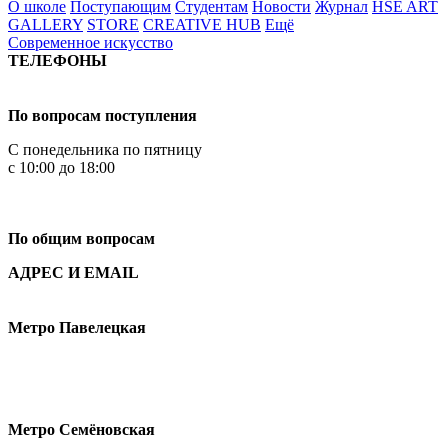
О школе
Поступающим
Студентам
Новости
Журнал
HSE ART
GALLERY
STORE
CREATIVE HUB
Ещё
Современное искусство
ТЕЛЕФОНЫ
+7 499 444-02-84
По вопросам поступления
С понедельника по пятницу
с 10:00 до 18:00
+7
495 621-87-11
По общим вопросам
АДРЕС И EMAIL
Малая Пионерская ул., 12
Метро Павелецкая
Измайловское шоссе, 44с2
Метро Семёновская