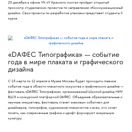
20 декабря в офисе VK «У Красного моста» пройдет открытый
просмотр студенческих проектов по направлению «Коммуникационный
дизайн». Свои проекты по разработке упаковки представят студенты II
курса.
«DAФЕС Типографика» — событие
года в мире плаката и графического
дизайна
С 23 марта по 12 апреля в Музее Москвы будет проходить главное
событие года в области плакатного искусства и графического дизайна —
фестиваль «DAФЕС Типографика», организованный Школой дизайна НИУ
ВШЭ и конкурсной платформой DAФЕС. Объединив образовательные и
научные инициативы, фестиваль станет знаковым событием для
дизайнеров, типографов, художников-плакатистов и всех, кто хочет
понять, как современные графика и шрифт формируют визуальную
культуру.