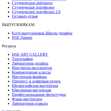
Студенческие рейтинги
Студенческое портфолио
Студенческое портфолио 2.0
Оставьте отзыв
ВЫПУСКНИКАМ
Клуб выпускников Школы дизайна
HSE Alumni
Ресурсы
HSE ART GALLERY
Типография
Лаборатория дизайна
Инкубатор-акселератор
Компьютерные классы
Мастерская фарфора
Препресс и цифровая печать
Шелкографская мастерская
Ювелирная мастерская
Профессиональные фотостудии
Фэшн-мастерские
Лаборатория плаката