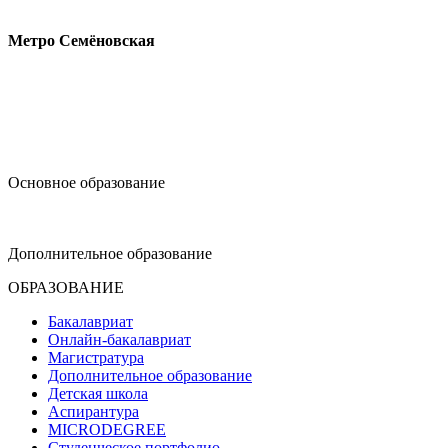
Измайловское шоссе, 44с2
Метро Семёновская
design@hse.ru
Основное образование
dop-design@hse.ru
Дополнительное образование
ОБРАЗОВАНИЕ
Бакалавриат
Онлайн-бакалавриат
Магистратура
Дополнительное образование
Детская школа
Аспирантура
MICRODEGREE
Студенческое портфолио