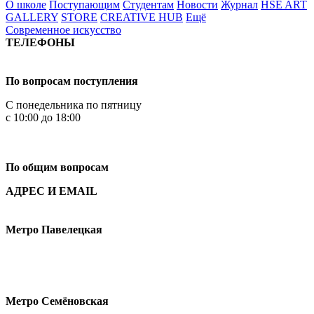
О школе
Поступающим
Студентам
Новости
Журнал
HSE ART
GALLERY
STORE
CREATIVE HUB
Ещё
Современное искусство
ТЕЛЕФОНЫ
+7 499 444-02-84
По вопросам поступления
С понедельника по пятницу
с 10:00 до 18:00
+7
495 621-87-11
По общим вопросам
АДРЕС И EMAIL
Малая Пионерская ул., 12
Метро Павелецкая
Измайловское шоссе, 44с2
Метро Семёновская