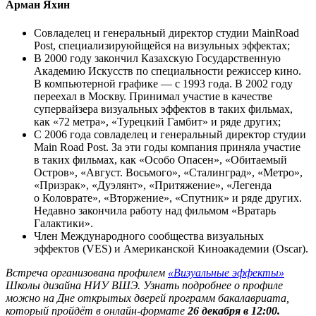
Арман Яхин
Cовладелец и генеральный директор студии MainRoad
Post, специализируюйщейся на визульных эффектах;
В 2000 году закончил Казахскую Государственную
Академию Искусств по специальности режиссер кино.
В компьютерной графике — с 1993 года. В 2002 году
переехал в Москву. Принимал участие в качестве
супервайзера визуальных эффектов в таких фильмах,
как «72 метра», «Турецкий Гамбит» и ряде других;
С 2006 года совладелец и генеральный директор студии
Main Road Post. За эти годы компания приняла участие
в таких фильмах, как «Особо Опасен», «Обитаемый
Остров», «Август. Восьмого», «Сталинград», «Метро»,
«Призрак», «Дуэлянт», «Притяжение», «Легенда
о Коловрате», «Вторжение», «Спутник» и ряде других.
Недавно закончила работу над фильмом «Вратарь
Галактики».
Член Международного сообщества визуальных
эффектов (VES) и Американской Киноакадемии (Oscar).
Встреча организована профилем
«Визуальные эффекты»
Школы дизайна НИУ ВШЭ. Узнать подробнее о профиле
можно на Дне открытых дверей программ бакалавриата,
который пройдёт в онлайн-формате
26 декабря в 12:00.