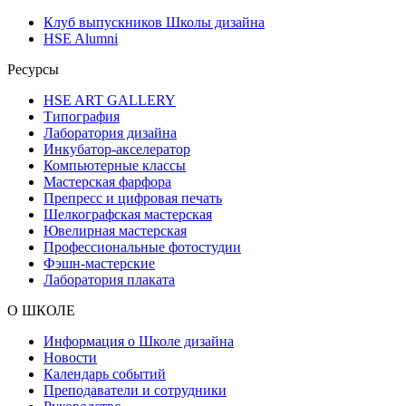
Клуб выпускников Школы дизайна
HSE Alumni
Ресурсы
HSE ART GALLERY
Типография
Лаборатория дизайна
Инкубатор-акселератор
Компьютерные классы
Мастерская фарфора
Препресс и цифровая печать
Шелкографская мастерская
Ювелирная мастерская
Профессиональные фотостудии
Фэшн-мастерские
Лаборатория плаката
О ШКОЛЕ
Информация о Школе дизайна
Новости
Календарь событий
Преподаватели и сотрудники