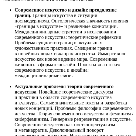
Современное искусство и дизайн
:
преодоление
границ
. Границы искусства в ситуации
постмодернизма. Онтологическая значимость понятия
«границы в искусстве» и различные коннотации.
Междисциплинарные стратегии в исследовании
современного искусства: теоретические рефлексии.
Проблема сущности границ в актуальных
художественных практиках. Смещение границ
в новейших видах и жанрах искусства. Иммерсивное
искусство как новое видение мира. Современная
живопись в формате он-лайн. Проекты «на стыке»
современного искусства и дизайна:
междисциплинарные связи.
Актуальные проблемы теории современного
искусства
. Новейшие теоретические дискурсы
и практики в области современного искусства
и культуры. Самые значительные тексты и разработка
новых концепций. Проблемы философии современного
искусства. Теория современного искусства и феминизм /
киберфеминизм. Гендерные репрезентации в искусстве.
Современное искусство как постконцептуализм
и метанарратив. Деколониальный поворот
и современное искусство. Искусство соучастия в новых