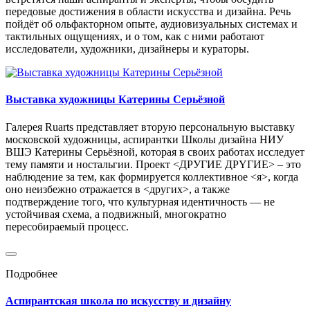
передовые достижения в области искусства и дизайна. Речь
пойдёт об ольфакторном опыте, аудиовизуальных системах и
тактильных ощущениях, и о том, как с ними работают
исследователи, художники, дизайнеры и кураторы.
Выставка художницы Катерины Серьёзной
Галерея Ruarts представляет вторую персональную выставку
московской художницы, аспирантки Школы дизайна НИУ
ВШЭ Катерины Серьёзной, которая в своих работах исследует
тему памяти и ностальгии. Проект <ДРУГИЕ ДРYГИЕ> – это
наблюдение за тем, как формируется коллективное <я>, когда
оно неизбежно отражается в <других>, а также
подтверждение того, что культурная идентичность — не
устойчивая схема, а подвижный, многократно
пересобираемый процесс.
Подробнее
Аспирантская школа по искусству и дизайну