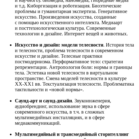
и научного): биомедиа, наномедиа, гибридные медиа
и т.д. Киборгизация и роботизация. Биоэтические
проблемы и гуманитарная экспертиза. Генеративное
искусство. Произведения искусства, созданные
с помощью искусственного интеллекта. Медиаарт
и посттехнологическая культура. Современные
технологии в дизайне. Интернет вещей и животных.
Искусство и дизайн: модели телесности
. История тела
и телесности, проблема телесности в современном
искусстве и дизайне. Телесные практики
постмодернизма. Перформативное тело: стратегии
репрезентации. Антропология боли: нормы и границы
тела. Эстетика новой телесности в виртуальном
пространстве. Смена моделей телесности в культуре
ХХ-ХХ1 вв. Текстуализация телесности. Проблематика
тактильности и «новой нормы».
Саунд-арт и саунд-дизайн
. Звукоинженерия,
аудиобрендинг, использование звука в сфере
современного искусства, в т.ч. в сложных
мультимедийных инсталляциях, и в сфере
медиакоммуникаций.
Мультимедийный и трансмедийный сторителлинг