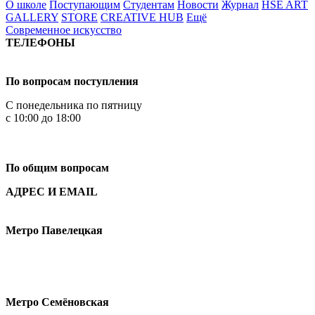
О школе
Поступающим
Студентам
Новости
Журнал
HSE ART
GALLERY
STORE
CREATIVE HUB
Ещё
Современное искусство
ТЕЛЕФОНЫ
+7 499 444-02-84
По вопросам поступления
С понедельника по пятницу
с 10:00 до 18:00
+7
495 621-87-11
По общим вопросам
АДРЕС И EMAIL
Малая Пионерская ул., 12
Метро Павелецкая
Измайловское шоссе, 44с2
Метро Семёновская