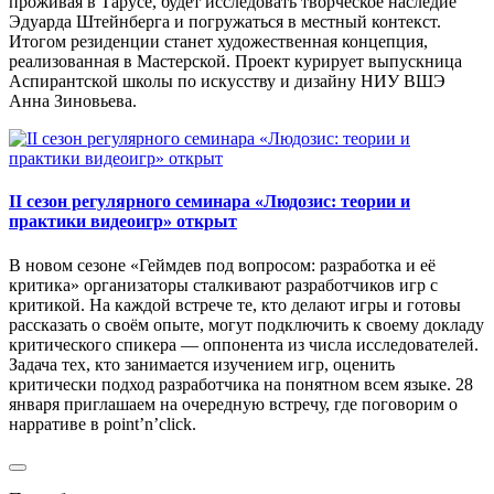
проживая в Тарусе, будет исследовать творческое наследие
Эдуарда Штейнберга и погружаться в местный контекст.
Итогом резиденции станет художественная концепция,
реализованная в Мастерской. Проект курирует выпускница
Аспирантской школы по искусству и дизайну НИУ ВШЭ
Анна Зиновьева.
II сезон регулярного семинара «Людозис: теории и
практики видеоигр» открыт
В новом сезоне «Геймдев под вопросом: разработка и её
критика» организаторы сталкивают разработчиков игр с
критикой. На каждой встрече те, кто делают игры и готовы
рассказать о своём опыте, могут подключить к своему докладу
критического спикера — оппонента из числа исследователей.
Задача тех, кто занимается изучением игр, оценить
критически подход разработчика на понятном всем языке. 28
января приглашаем на очередную встречу, где поговорим о
нарративе в point’n’click.