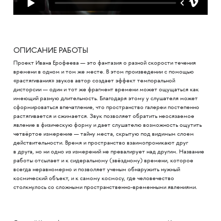
ОПИСАНИЕ РАБОТЫ
Проект Ивана Ерофеева — это фантазия о разной скорости течения
времени в одном и том же месте. В этом произведении с помощью
«растягивания» звуков автор создает эффект темпоральной
дисторсии — один и тот же фрагмент времени может ощущаться как
имеющий разную длительность. Благодаря этому у слушателя может
сформироваться впечатление, что пространство галереи постепенно
растягивается и сжимается. Звук позволяет обратить неосязаемое
явление в физическую форму и дает слушателю возможность ощутить
четвёртое измерение — тайну места, скрытую под видимым слоем
действительности. Время и пространство взаимопроникают друг
в друга, но ни одно из измерений не превалирует над другим. Название
работы отсылает и к сидеральному (звёздному) времени, которое
всегда неравномерно и позволяет ученым обнаружить нужный
космический объект, и к самому космосу, где человечество
столкнулось со сложными пространственно-временными явлениями.