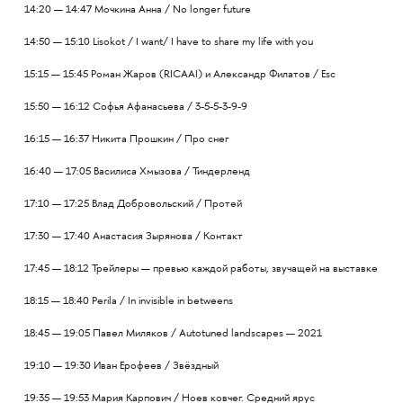
14:20 — 14:47 Мочкина Анна / No longer future
14:50 — 15:10 Lisokot / I want/ I have to share my life with you
15:15 — 15:45 Роман Жаров (RICAAI) и Александр Филатов / Esc
15:50 — 16:12 Софья Афанасьева /
3-5-5-3-9-9
16:15 — 16:37 Никита Прошкин / Про снег
16:40 — 17:05 Василиса Хмызова / Тиндерленд
17:10 — 17:25 Влад Добровольский / Протей
17:30 — 17:40 Анастасия Зырянова / Контакт
17:45 — 18:12 Трейлеры — превью каждой работы, звучащей на выставке
18:15 — 18:40 Perila / In invisible in betweens
18:45 — 19:05 Павел Миляков / Autotuned landscapes — 2021
19:10 — 19:30 Иван Ерофеев / Звёздный
19:35 — 19:53 Мария Карпович / Ноев ковчег. Средний ярус