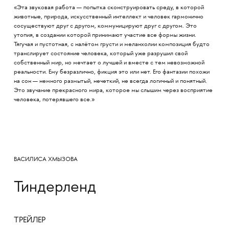
«Эта звуковая работа — попытка сконструировать среду, в которой
животные, природа, искусственный интеллект и человек гармонично
сосуществуют друг с другом, коммуницируют друг с другом. Это
утопия, в создании которой принимают участие все формы жизни.
Тягучая и пустотная, с налётом грусти и меланхолии композиция будто
транслирует состояние человека, который уже разрушил свой
собственный мир, но мечтает о лучшей и вместе с тем невозможной
реальности. Ему безразлично, фикция это или нет. Его фантазии похожи
на сон — немного размытый, нечеткий, не всегда логичный и понятный.
Это звучание прекрасного мира, которое мы слышим через восприятие
человека, потерявшего все.»
ВАСИЛИСА ХМЫЗОВА
Тиндерленд
ТРЕЙЛЕР