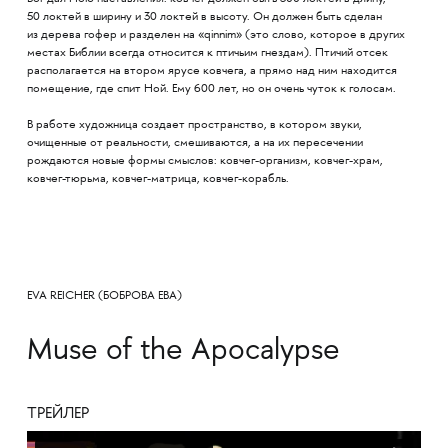
50 локтей в ширину и 30 локтей в высоту. Он должен быть сделан
из дерева гофер и разделен на «qinnim» (это слово, которое в других
местах Библии всегда относится к птичьим гнездам). Птичий отсек
располагается на втором ярусе ковчега, а прямо над ним находится
помещение, где спит Ной. Ему 600 лет, но он очень чуток к голосам.
В работе художница создает пространство, в котором звуки,
очищенные от реальности, смешиваются, а на их пересечении
рождаются новые формы смыслов: ковчег-организм, ковчег-храм,
ковчег-тюрьма, ковчег-матрица, ковчег-корабль.
EVA REICHER (БОБРОВА ЕВА)
Muse of the Apocalypse
ТРЕЙЛЕР