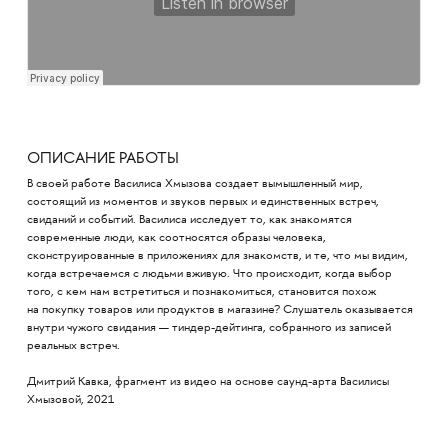
ОПИСАНИЕ РАБОТЫ
В своей работе Василиса Хмызова создает вымышленный мир,
состоящий из моментов и звуков первых и единственных встреч,
свиданий и событий. Василиса исследует то, как знакомятся
современные люди, как соотносятся образы человека,
сконструированные в приложениях для знакомств, и те, что мы видим,
когда встречаемся с людьми вживую. Что происходит, когда выбор
того, с кем нам встретиться и познакомиться, становится похож
на покупку товаров или продуктов в магазине? Слушатель оказывается
внутри чужого свидания — тиндер-дейтинга, собранного из записей
реальных встреч.
Дмитрий Кавка, фрагмент из видео на основе саунд-арта Василисы
Хмызовой, 2021