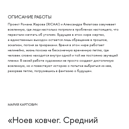
ОПИСАНИЕ РАБОТЫ
Проект Романа Жарова (RICAAI) и Александра Филатова озвучивает
вселенную, где люди настолько погрязли в проблемах настоящего, что
перестали мечтать об утопиях. Будущее в этом мире мертво,
а единственным выходом остается лишь обращение в прошлое,
эскапизм, погоня за призраками. Время в этом мире работает
нелинейно, жизнь похожа на бесконечную временную петлю, где
человек словно находится внутри одной и той же постоянно звучащей
пленки. В своей работе художники не просто создают дистопичную
вселенную, но и повествуют историю о попытке выбраться из нее,
разорвав петлю, погрузившись в фантазию о будущем.
МАРИЯ КАРПОВИЧ
«Ноев ковчег. Средний