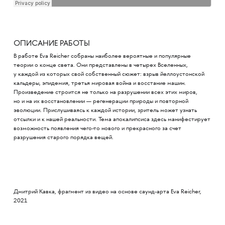
ОПИСАНИЕ РАБОТЫ
В работе Eva Reicher собраны наиболее вероятные и популярные
теории о конце света. Они представлены в четырех Вселенных,
у каждой из которых свой собственный сюжет: взрыв йеллоустонской
кальдеры, эпидемия, третья мировая война и восстание машин.
Произведение строится не только на разрушении всех этих миров,
но и на их восстановлении — регенерации природы и повторной
эволюции. Прислушиваясь к каждой истории, зритель может узнать
отсылки и к нашей реальности. Тема апокалипсиса здесь манифестирует
возможность появления чего-то нового и прекрасного за счет
разрушения старого порядка вещей.
Дмитрий Кавка, фрагмент из видео на основе саунд-арта Eva Reicher,
2021