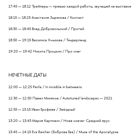
17:45 — 18:12 Трейлеры — превью каждой работы, звучащей на выставке
18:15 — 18:25 Анастасия Зырянова / Контакт
18:30 — 18:45 Влад Добровольский / Протей
18:50 — 19:15 Василиса Хмызова / Тиндерленд
19:20 — 19:42 Никита Прошкин / Про снег
НЕЧЕТНЫЕ ДАТЫ
12:00 — 12:25 Perila / In invisible in betweens
12:30 — 12:50 Павел Миляков / Autotuned landscapes — 2021
12:55 — 13:15 Иван Ерофеев / Звёздный
13:20 — 13:43 Мария Карпович / Ноев ковчег. Средний ярус
13:45 — 14:15 Eva Reicher (Боброва Ева) / Muse of the Apocalypse