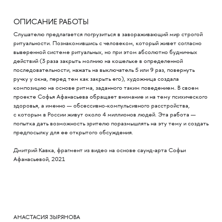
ОПИСАНИЕ РАБОТЫ
Слушателю предлагается погрузиться в завораживающий мир строгой
ритуальности. Познакомившись с человеком, который живет согласно
выверенной системе ритуальных, но при этом абсолютно будничных
действий (3 раза закрыть молнию на кошельке в определенной
последовательности, нажать на выключатель 5 или 9 раз, повернуть
ручку у окна, перед тем как закрыть его), художница создала
композицию на основе ритма, заданного таким поведением. В своем
проекте Софья Афанасьева обращает внимание и на тему психического
здоровья, а именно — обсессивно-компульсивного расстройства,
с которым в России живут около 4 миллионов людей. Эта работа —
попытка дать возможность зрителю поразмышлять на эту тему и создать
предпосылку для ее открытого обсуждения.
Дмитрий Кавка, фрагмент из видео на основе саунд-арта Софьи
Афанасьевой, 2021
АНАСТАСИЯ ЗЫРЯНОВА