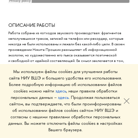
ОПИСАНИЕ РАБОТЫ
Работа собрана из «отходов звукового производства»: фрагментов
неполучившихся треков, записей на телефон или рекордер, которые
никогда не были использованы и лежали без какой-либо цели. В своем
произведении Никита Прошкин размышляет об информационной
экологии, но художественно его пьеса оказывается поэтической
и свободной от идейной составляющей. Ее смысл заключается в том,
чтобы дать существование, казалось бы, ненужным звукам.
Мы используем файлы cookies для улучшения работы
сайта НИУ ВШЭ и большего удобства его использования.
Более подробную информацию об использовании файлов
cookies можно найти
здесь
, наши правила обработки
персональных данных –
здесь
. Продолжая пользоваться
ПАВЕЛ МИЛЯКОВ
сайтом, вы подтверждаете, что были проинформированы
об использовании файлов cookies сайтом НИУ ВШЭ и
согласны с нашими правилами обработки персональных
Autotuned landscapes-2021
данных. Вы можете отключить файлы cookies в настройках
Вашего браузера.