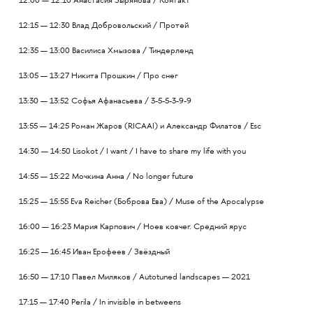
12:00 — 12:10 Анастасия Зырянова / Контакт
12:15 — 12:30 Влад Добровольский / Протей
12:35 — 13:00 Василиса Хмызова / Тиндерленд
13:05 — 13:27 Никита Прошкин / Про снег
13:30 — 13:52 Софья Афанасьева /
3-5-5-3-9-9
13:55 — 14:25 Роман Жаров (RICAAI) и Александр Филатов / Esc
14:30 — 14:50 Lisokot / I want / I have to share my life with you
14:55 — 15:22 Мочкина Анна / No longer future
15:25 — 15:55 Eva Reicher (Боброва Ева) / Muse of the Apocalypse
16:00 — 16:23 Мария Карпович / Ноев ковчег. Средний ярус
16:25 — 16:45 Иван Ерофеев / Звёздный
16:50 — 17:10 Павел Миляков / Autotuned landscapes — 2021
17:15 — 17:40 Perila / In invisible in betweens