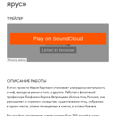
ярус»
ТРЕЙЛЕР
ОПИСАНИЕ РАБОТЫ
В этом проекте Мария Карпович сталкивает ультрадокументальность
и миф, выходя за рамки и того, и другого. Работая с фонотекой
профессора биофизики Бориса Вепринцева «Голоса птиц России», она
размышляет о странном соседстве, существовании птиц, собранных
в одном месте, словно помещенных в клетки, в отсеки Ковчега.
Бог дал Ною наставления: ковчег должен быть 300 локтей в длину,