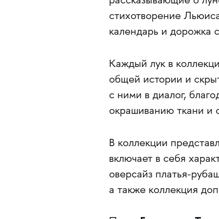
рассказывающие о лун
стихотворение Льюиса 
календарь и дорожка с
Каждый лук в коллекци
общей истории и скры
с ними в диалог, благ
окрашиванию ткани и 
В коллекции представ
включает в себя харак
оверсайз платья-руба
а также коллекция до