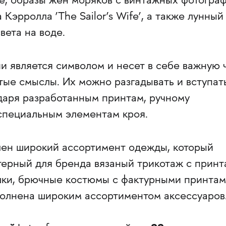
е, образы жен моряков с винтажных фотограф
Кэрролла ‘The Sailor’s Wife’, а также лунный
вета на воде.
и является символом и несет в себе важную 
тые смыслы. Их можно разгадывать и вступат
одаря разработанным принтам, ручному
специальным элементам кроя.
лен широкий ассортимент одежды, который
терный для бренда вязаный трикотаж с принт
шки, брючные костюмы с фактурными принтам
полнена широким ассортиментом аксессуаров