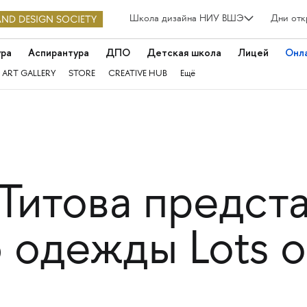
Школа дизайна НИУ ВШЭ
Дни отк
ура
Аспирантура
ДПО
Детская школа
Лицей
Онл
 ART GALLERY
STORE
CREATIVE HUB
Ещё
Титова предст
 одежды Lots o