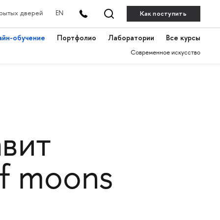
Как поступить
рытых дверей
EN
айн-обучение
Портфолио
Лаборатории
Все курсы
Современное искусство
авит
f moons