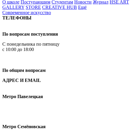
О школе
Поступающим
Студентам
Новости
Журнал
HSE ART
GALLERY
STORE
CREATIVE HUB
Ещё
Современное искусство
ТЕЛЕФОНЫ
+7 499 444-02-84
По вопросам поступления
С понедельника по пятницу
с 10:00 до 18:00
+7
495 621-87-11
По общим вопросам
АДРЕС И EMAIL
Малая Пионерская ул., 12
Метро Павелецкая
Измайловское шоссе, 44с2
Метро Семёновская