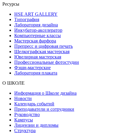
Ресурсы
HSE ART GALLERY
Типография
Лаборатория дизайна
Инкубатор-акселератор
Компьютерные классы
Мастерская фарфора
Препресс и цифровая печать
Шелкографская мастерская
Ювелирная мастерская
Профессиональные фотостудии
Фэшн-мастерские
Лаборатория плаката
О ШКОЛЕ
Информация о Школе дизайна
Новости
Календарь событий
Преподаватели и сотрудники
Руководство
Кампусы
Лицензии и дипломы
Структура