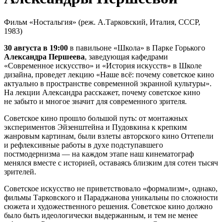
Фильм «Ностальгия» (реж. А.Тарковский, Италия, СССР,
1983)
30 августа
в 19:00
в павильоне «Школа» в Парке Горького
Александра Першеева
, заведующая кафедрами
«Современное искусство» и «История искусств» в Школе
дизайна, проведет лекцию «Наше всё: почему советское кино
актуально в пространстве современной экранной культуры».
На лекции Александра расскажет, почему советское кино
не забыто и многое значит для современного зрителя.
Советское кино прошло большой путь: от монтажных
экспериментов Эйзенштейна и Пудовкина к крепким
жанровым картинам, были взлеты авторского кино Оттепели
и рефлексивные работы в духе подступавшего
постмодернизма — на каждом этапе наш кинематограф
менялся вместе с историей, оставаясь близким для сотен тысяч
зрителей.
Советское искусство не приветствовало «формализм», однако,
фильмы Тарковского и Параджанова уникальны по сложности
сюжета и художественного решения. Советское кино должно
было быть идеологически выдержанным, и тем не менее