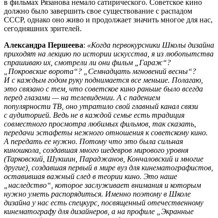
в фильмах Рязанова немало сатирического. Советское кино
должно было завершить свое существование с распадом
СССР, однако оно живо и продолжает значить многое для нас,
сегодняшних зрителей.
Александра Першеева
:
«Когда первокурсники Школы дизайна
приходят на лекцию по истории искусства, я из любопытства
спрашиваю их, смотрели ли они фильм „Гараж“?
„Покровские ворота“? „Семнадцать мгновений весны“?
И с каждым годом руку поднимается все меньше. Полагаю,
это связано с тем, что советское кино раньше было всегда
перед глазами — на телевидении. А с падением
популярности ТВ, оно утратило свой главный канал связи
с аудиторией. Ведь не в каждой семье есть традиция
совместного просмотра любимых фильмов, так сказать,
передачи эстафеты нежного отношения к советскому кино.
А передать ее нужно. Потому что это была сильная
киношкола, создавшая много шедевров мирового уровня
(Тарковский, Шукшин, Параджанов, Кончаловский и многие
другие), создавшая первый в мире вуз для кинематографистов,
оставившая важный след в теории кино. Это наше
„наследство“, которое заслуживает внимания и которым
нужно уметь распорядиться. Именно поэтому в Школе
дизайна у нас есть спецкурс, посвященный отечественному
кинематографу для дизайнеров, а на профиле „Экранные