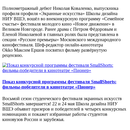
Полнометражный дебют Николая Коваленко, выпускника
профиля профиля «Экранные искусства» Школы дизайна
НИУ ВШЭ, вошёл во внеконкурсную программу «Семейное
счастье» фестиваля молодого кино «Новое движение» в
Великом Новгороде. Ранее драма с Петром Фёдоровым и
Еленой Николаевой в главных ролях была представлена в
секции «Русские премьеры» Московского международного
кинофестиваля. Шеф-редактор онлайн-кинотеатра
Okko Максим Ершов посвятил фильму развёрнутую
рецензию.
Показ конкурсной программы фестиваля SmallShorts:
фильмы-победители в кинотеатре «Пионер»
Восьмой сезон студенческого фестиваля экранных искусств
SmallShorts завершается! 22 и 24 мая Школа дизайна НИУ
ВШЭ объявит призеров и победителей в четырех конкурсных
номинациях и покажет избранные работы студентов
киновузов России и зарубежья.