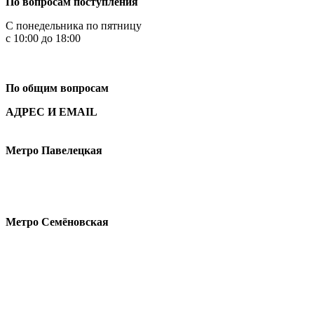
По вопросам поступления
С понедельника по пятницу
с 10:00 до 18:00
+7
495 621-87-11
По общим вопросам
АДРЕС И EMAIL
Малая Пионерская ул., 12
Метро Павелецкая
Измайловское шоссе, 44с2
Метро Семёновская
design@hse.ru