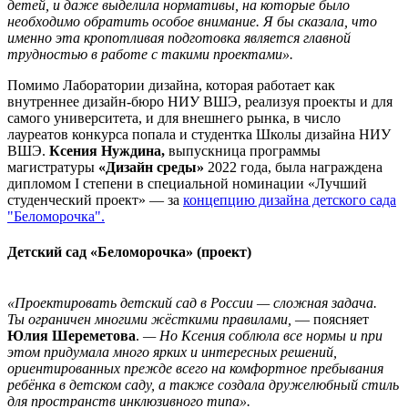
детей, и даже выделила нормативы, на которые было
необходимо обратить особое внимание. Я бы сказала, что
именно эта кропотливая подготовка является главной
трудностью в работе с такими проектами».
Помимо Лаборатории дизайна, которая работает как
внутреннее дизайн-бюро НИУ ВШЭ, реализуя проекты и для
самого университета, и для внешнего рынка, в число
лауреатов конкурса попала и студентка Школы дизайна НИУ
ВШЭ.
Ксения Нуждина,
выпускница программы
магистратуры
«Дизайн среды»
2022 года, была награждена
дипломом I степени в специальной номинации «Лучший
студенческий проект» — за
концепцию дизайна детского сада
"Беломорочка".
Детский сад «Беломорочка» (проект)
«Проектировать детский сад в России — сложная задача.
Ты ограничен многими жёсткими правилами,
— поясняет
Юлия Шереметова
.
— Но Ксения соблюла все нормы и при
этом придумала много ярких и интересных решений,
ориентированных прежде всего на комфортное пребывания
ребёнка в детском саду, а также создала дружелюбный стиль
для пространств инклюзивного типа».