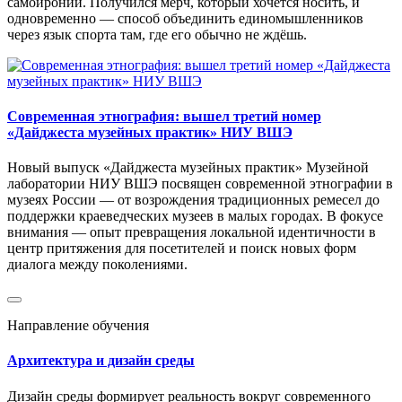
самоиронии. Получился мерч, который хочется носить, и
одновременно — способ объединить единомышленников
через язык спорта там, где его обычно не ждёшь.
Современная этнография: вышел третий номер
«Дайджеста музейных практик» НИУ ВШЭ
Новый выпуск «Дайджеста музейных практик» Музейной
лаборатории НИУ ВШЭ посвящен современной этнографии в
музеях России — от возрождения традиционных ремесел до
поддержки краеведческих музеев в малых городах. В фокусе
внимания — опыт превращения локальной идентичности в
центр притяжения для посетителей и поиск новых форм
диалога между поколениями.
Направление обучения
Архитектура и дизайн среды
Дизайн среды формирует реальность вокруг современного