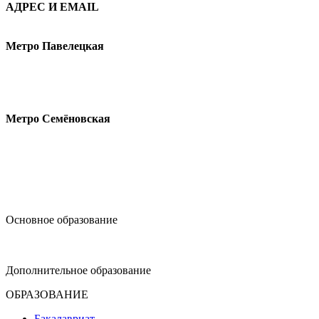
АДРЕС И EMAIL
Малая Пионерская ул., 12
Метро Павелецкая
Измайловское шоссе, 44с2
Метро Семёновская
design@hse.ru
Основное образование
dop-design@hse.ru
Дополнительное образование
ОБРАЗОВАНИЕ
Бакалавриат