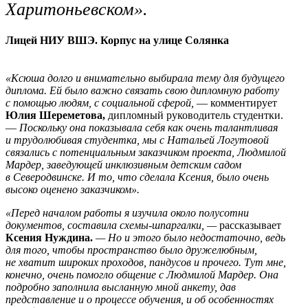
Харитоньевском».
Лицей НИУ ВШЭ. Корпус на улице Солянка
«Ксюша долго и внимательно выбирала тему для будущего
диплома. Ей было важно связать свою дипломную работу
с помощью людям, с социальной сферой,
— комментирует
Юлия Шереметова,
дипломный руководитель студентки.
—
Поскольку она показывала себя как очень талантливая
и трудолюбивая студентка, мы с Натальей Логутовой
связались с потенциальным заказчиком проекта, Людмилой
Мардер, заведующей инклюзивным детским садом
в Северодвинске.
И то, что сделала Ксения, было очень
высоко оценено заказчиком».
«Перед началом работы я изучила около полусотни
документов, составила схемы-шпаргалки, —
рассказывает
Ксения Нуждина.
— Но и этого было недостаточно, ведь
для того, чтобы пространство было дружелюбным,
не хватит широких проходов, пандусов и прочего. Тут мне,
конечно, очень помогло общение с Людмилой Мардер. Она
подробно заполнила высланную мной анкету, дав
представление и о процессе обучения, и об особенностях