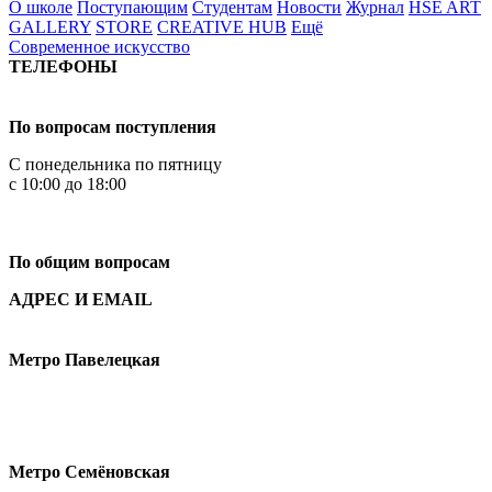
О школе
Поступающим
Студентам
Новости
Журнал
HSE ART
GALLERY
STORE
CREATIVE HUB
Ещё
Современное искусство
ТЕЛЕФОНЫ
+7 499 444-02-84
По вопросам поступления
С понедельника по пятницу
с 10:00 до 18:00
+7
495 621-87-11
По общим вопросам
АДРЕС И EMAIL
Малая Пионерская ул., 12
Метро Павелецкая
Измайловское шоссе, 44с2
Метро Семёновская