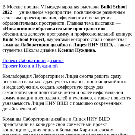
В Москве прошла VI международная выставка
Build School
2022
— уникальное мероприятие, посвящённое различным
аспектам проектирования, оформления и оснащения
образовательных пространств. Главная тема выставки —
«Инклюзивное образовательное пространство»
—
объединила деловую программу и профессиональный конкурс
Build School Project,
лауреатами которого стали совместная
команда
Лаборатории дизайна
и
Лицея НИУ ВШЭ,
а также
студентка Школы дизайна
Ксения Нуждина.
Проект Лаборатории дизайна
Проект Ксении Нуждиной
Коллаборация Лаборатории и Лицея смогла решить сразу
несколько важных задач: учесть нюансы постпандемийного
и медиаобучения, создать комфортную среду для
самостоятельной подготовки детей и более неформальной
коммуникации преподавателей и учеников, а также повысить
узнаваемость Лицея НИУ ВШЭ с помощью современных
дизайн-решений.
​​​​​​​Команды Лаборатории дизайна и Лицея НИУ ВШЭ
представили на конкурсе свой совместный проект —
концепцию здания лицея в Большом Харитоньевском