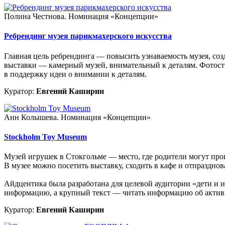
Полина Честнова. Номинация «Концепции»
Ребрендинг музея парикмахерского искусства
Главная цель ребрендинга — повысить узнаваемость музея, со
выставки — камерный музей, внимательный к деталям. Фотост
в поддержку идеи о внимании к деталям.
Куратор:
Евгений Каширин
Анн Колышева. Номинация «Концепции»
Stockholm Toy Museum
Музей игрушек в Стокгольме — место, где родители могут прове
В музее можно посетить выставку, сходить в кафе и отпразднов
Айдцентика была разработана для целевой аудитории «дети и 
информацию, а крупный текст — читать информацию об активн
Куратор:
Евгений Каширин