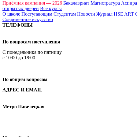
Приёмная кампания — 2026
Бакалавриат
Магистратура
Аспира
открытых дверей
Все курсы
О школе
Поступающим
Студентам
Новости
Журнал
HSE ART
Современное искусство
ТЕЛЕФОНЫ
+7 499 444-02-84
По вопросам поступления
С понедельника по пятницу
с 10:00 до 18:00
+7
495 621-87-11
По общим вопросам
АДРЕС И EMAIL
Малая Пионерская ул., 12
Метро Павелецкая
Измайловское шоссе, 44с2