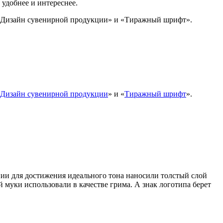
удобнее и интереснее.
х «Дизайн сувенирной продукции» и «Тиражный шрифт».
Дизайн сувенирной продукции
» и «
Тиражный шрифт
».
ии для достижения идеального тона наносили толстый слой
й муки использовали в качестве грима. А знак логотипа берет