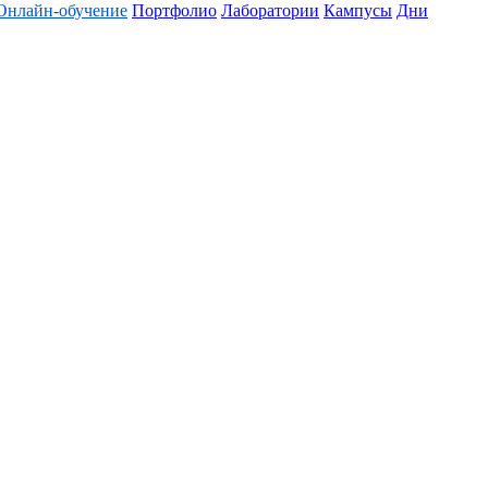
Онлайн-обучение
Портфолио
Лаборатории
Кампусы
Дни