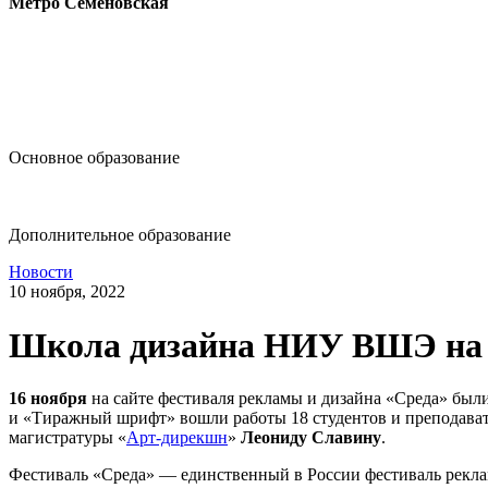
Метро Семёновская
design@hse.ru
Основное образование
dop-design@hse.ru
Дополнительное образование
Новости
10 ноября, 2022
Школа дизайна НИУ ВШЭ на 
16 ноября
на сайте фестиваля рекламы и дизайна «Среда» бы
и «Тиражный шрифт» вошли работы 18 студентов и преподават
магистратуры «
Арт-дирекшн
»
Леониду Славину
.
Фестиваль «Среда» — единственный в России фестиваль реклам