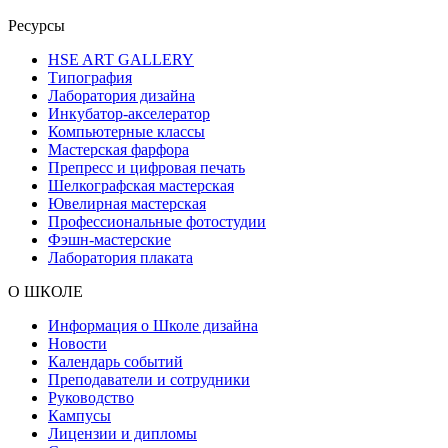
Ресурсы
HSE ART GALLERY
Типография
Лаборатория дизайна
Инкубатор-акселератор
Компьютерные классы
Мастерская фарфора
Препресс и цифровая печать
Шелкографская мастерская
Ювелирная мастерская
Профессиональные фотостудии
Фэшн-мастерские
Лаборатория плаката
О ШКОЛЕ
Информация о Школе дизайна
Новости
Календарь событий
Преподаватели и сотрудники
Руководство
Кампусы
Лицензии и дипломы