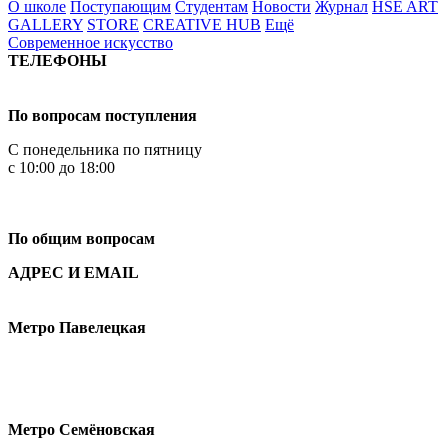
О школе
Поступающим
Студентам
Новости
Журнал
HSE ART
GALLERY
STORE
CREATIVE HUB
Ещё
Современное искусство
ТЕЛЕФОНЫ
+7 499 444-02-84
По вопросам поступления
С понедельника по пятницу
с 10:00 до 18:00
+7
495 621-87-11
По общим вопросам
АДРЕС И EMAIL
Малая Пионерская ул., 12
Метро Павелецкая
Измайловское шоссе, 44с2
Метро Семёновская