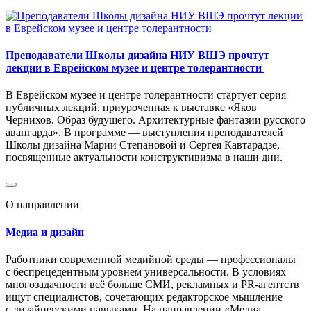
Преподаватели Школы дизайна НИУ ВШЭ прочтут
лекции в Еврейском музее и центре толерантности
В Еврейском музее и центре толерантности стартует серия
публичных лекций, приуроченная к выставке «Яков
Чернихов. Образ будущего. Архитектурные фантазии русского
авангарда». В программе — выступления преподавателей
Школы дизайна Марии Степановой и Сергея Кавтарадзе,
посвященные актуальности конструктивизма в наши дни.
О направлении
Медиа и дизайн
Работники современной медийной среды — профессионалы
с беспрецедентным уровнем универсальности. В условиях
многозадачности всё больше СМИ, рекламных и PR-агентств
ищут специалистов, сочетающих редакторское мышление
с дизайнерскими навыками. На направлении «Медиа