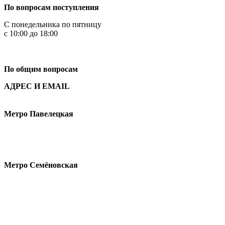
По вопросам поступления
С понедельника по пятницу
с 10:00 до 18:00
+7
495 621-87-11
По общим вопросам
АДРЕС И EMAIL
Малая Пионерская ул., 12
Метро Павелецкая
Измайловское шоссе, 44с2
Метро Семёновская
design@hse.ru