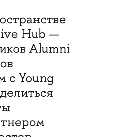
ространстве
ive Hub —
иков Alumni
тов
м с Young
оделиться
ты
ртнером
остор