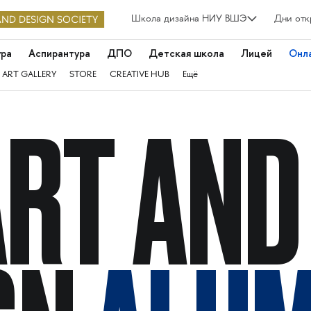
Школа дизайна НИУ ВШЭ
Дни отк
ура
Аспирантура
ДПО
Детская школа
Лицей
Онл
 ART GALLERY
STORE
CREATIVE HUB
Ещё
ART AND