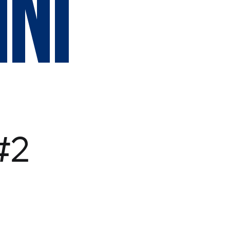
NI
#2