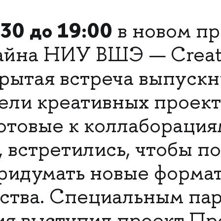
:30 до 19:00
в новом п
айна НИУ ВШЭ — Creat
рытая встреча выпускн
тели креативных проек
готовые к коллаборация
l, встретились, чтобы п
ридумать новые форма
ства. Специальным па
я выступил проект Пр