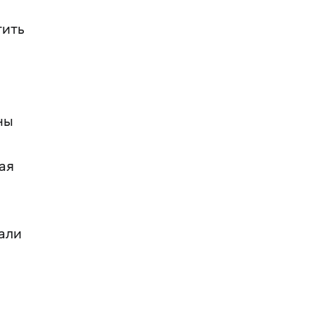
тить
ны
ая
али