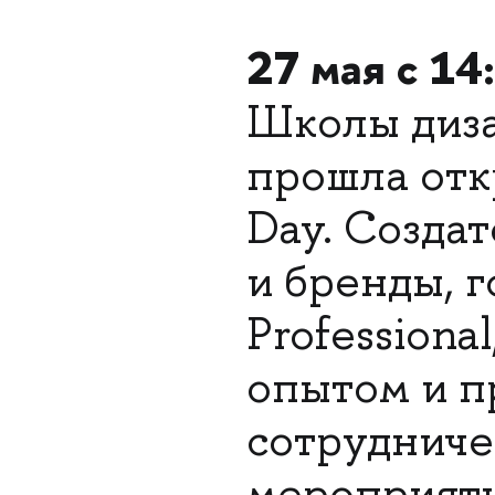
27 мая с 14
Школы диз
прошла отк
Day. Созда
и бренды, 
Professiona
опытом и п
сотрудниче
мероприяти