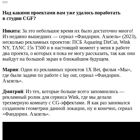
Над какими проектами вам уже удалось поработать
в студии CGF?
Никита
: За это небольшое время их было достаточно много!
Из недавно вышедших — сериал «Фандорин. Азазель» (2023),
несколько рекламных проектов: ПСБ Aquaring DirCut, Wink
NY, TANC 15s T500 и в настоящий момент у меня в работе
два проекта, о которых я пока не могу рассказать, так как они
выйдут на большой экран в ближайшем будущем.
Мария
:
Один из рекламных проектов 1X Bet, фильм «Мы»,
где были задачи по работе с lay out, сериал «Фандорин.
Азазель».
Дмитрий
: Из тех, которые больше всего запомнились —
рекламный ролик для сервиса Wink, где мы делали
трехмерную комнату с CG-эффектами. Я как раз занимался
созданием геометрии данной локации, ну и конечно, сериал
«Фандорин. Азазель».