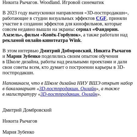
Никита Рычагов. Woodland. Игровой синематик
В 2023 году выпускники направления «3D-постпродакшн»,
работающие в студии визуальных эффектов
CGF
, приняли
участие в создании эффектов для кинофильмов, которые
совсем недавно вышли на экраны:
сериал «Фандорин.
Азазель», фильм «Конёк-Горбунок»
, а также работали над
рекламой онлайн-кинотеатра Wink
.
В этом интервью
Дмитрий Добмровский
,
Никита Рычагов
и
Мария
Зубенко
поделились своим опытом обучения
в Школе дизайна, работы над реальными проектами и дали
свои советы всем, кто думает о построении карьеры в 3D-
постпродакшн.
Напоминаем, что в Школе дизайна НИУ ВШЭ открыт набор
в бакалавариат «
3D-постпродакшн. Онлайн
», а также
в магистратуру «
3D-постпродакшн. Онлайн
».
Дмитрий Домбровский
Никита Рычагов
Мария Зубенко