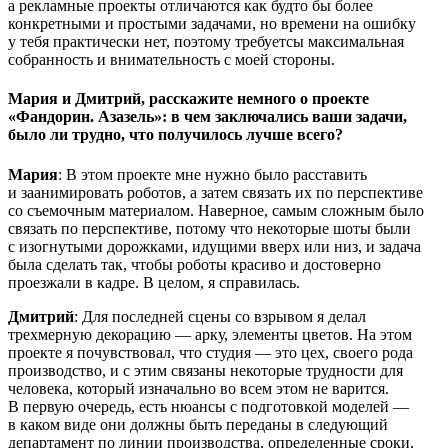
а рекламные проекты отличаются как будто бы более
конкретными и простыми задачами, но времени на ошибку
у тебя практически нет, поэтому требуетсы максимальная
собранность и внимательность с моей стороны.
Мария и Дмитрий, расскажите немного о проекте
«Фандорин. Азазель»: в чем заключались ваши задачи,
было ли трудно, что получилось лучше всего?
Мария
: В этом проекте мне нужно было расставить
и заанимировать роботов, а затем связать их по перспективе
со съемочным материалом. Наверное, самым сложным было
связать по перспективе, потому что некоторые шоты были
с изогнутыми дорожками, идущими вверх или низ, и задача
была сделать так, чтобы роботы красиво и достоверно
проезжали в кадре. В целом, я справилась.
Дмитрий
: Для последней сцены со взрывом я делал
трехмерную декорацию — арку, элементы цветов. На этом
проекте я почувствовал, что студия — это цех, своего рода
производство, и с этим связаны некоторые трудности для
человека, который изначально во всем этом не варится.
В первую очередь, есть нюансы с подготовкой моделей —
в каком виде они должны быть переданы в следующий
департамент по линии производства, определенные сроки,