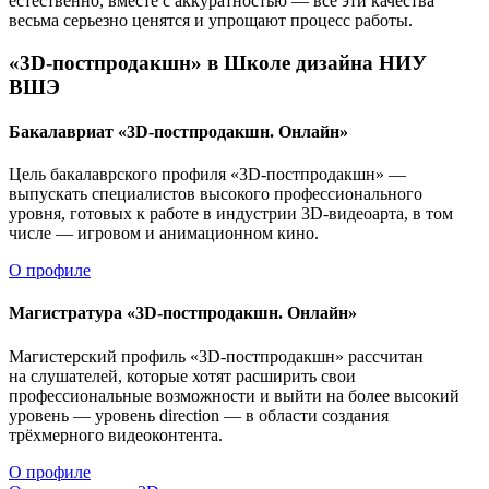
естественно, вместе с аккуратностью — все эти качества
весьма серьезно ценятся и упрощают процесс работы.
«3D-постпродакшн» в Школе дизайна НИУ
ВШЭ
Бакалавриат «3D-постпродакшн. Онлайн»
Цель бакалаврского профиля «3D-постпродакшн» —
выпускать специалистов высокого профессионального
уровня, готовых к работе в индустрии 3D-видеоарта, в том
числе — игровом и анимационном кино.
О профиле
Магистратура «3D-постпродакшн. Онлайн»
Магистерский профиль «3D-постпродакшн» рассчитан
на слушателей, которые хотят расширить свои
профессиональные возможности и выйти на более высокий
уровень — уровень direction — в области создания
трёхмерного видеоконтента.
О профиле