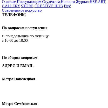
О школе
Поступающим
Студентам
Новости
Журнал
HSE ART
GALLERY
STORE
CREATIVE HUB
Ещё
Современное искусство
ТЕЛЕФОНЫ
+7 499 444-02-84
По вопросам поступления
С понедельника по пятницу
с 10:00 до 18:00
+7
495 621-87-11
По общим вопросам
АДРЕС И EMAIL
Малая Пионерская ул., 12
Метро Павелецкая
Измайловское шоссе, 44с2
Метро Семёновская