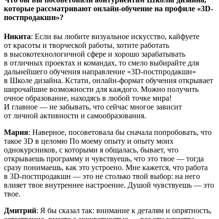
которые рассматривают онлайн-обучение на профиле «3D-
постпродакшн»?
Никита
: Если вы любите визуальное искусство, кайфуете
от красоты и творческой работы, хотите работать
в высокотехнологичной сфере и хорошо зарабатывать
в отличных проектах и командах, то смело выбирайте для
дальнейшего обучения направление «3D-постпродакшн»
в Школе дизайна. Кстати, онлайн-формат обучения открывает
широчайшие возможности для каждого. Можно получить
очное образование, находясь в любой точке мира!
И главное — не забывать, что сейчас многое зависит
от личной активности и самообразования.
Мария
: Наверное, посоветовала бы сначала попробовать, что
такое 3D в целомю По моему опыту и опыту моих
однокурсников, с которыми я общалась, бывает, что
открываешь программу и чувствуешь, что это твое — тогда
сразу понимаешь, как это устроено. Мне кажется, что работа
в 3D-постпродакшн — это не столько твой выбор: на него
влияет твое внутреннее настроение. Душой чувствуешь — это
твое.
Дмитрий
: Я бы сказал так: внимание к деталям и опрятность,