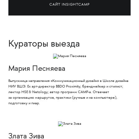
САЙТ INSIGHTCAMP
Кураторы выезда
Мария Песняева
Выпускница направления «Коммуникационный дизайн» в Школе дизайна
НИУ ВШЭ. Ex арт-директор BBDO Proximity; брендмейкер и стилист;
лектор HSE & Netology; автор программ CAMP-а. Отвечает
за организацию маршрутов, практики (ручные и на компьютере),
подготовку и пиар.
Злата Зива