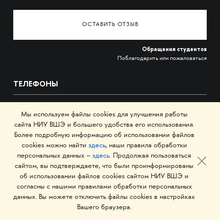
ОСТАВИТЬ ОТЗЫВ
Обращения студентов
Поблагодарить или пожаловаться
ТЕЛЕФОНЫ
+7 499 444-02-84
Мы используем файлы cookies для улучшения работы
сайта НИУ ВШЭ и большего удобства его использования.
По вопросам поступления
Более подробную информацию об использовании файлов
С понедельника по пятницу
cookies можно найти
здесь
, наши правила обработки
с 10:00 до 18:00
персональных данных –
здесь
. Продолжая пользоваться
сайтом, вы подтверждаете, что были проинформированы
+7
495 621-87-11
об использовании файлов cookies сайтом НИУ ВШЭ и
согласны с нашими правилами обработки персональных
По общим вопросам
данных. Вы можете отключить файлы cookies в настройках
Вашего браузера.