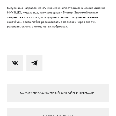
Выпускница направления «Анимация и иллюстрация» в Школе дизайна
НИУ ВШЭ, художница, татуировщица и блогер. Значимой частью
творчества и эскизов для татуировок являются путешественные
скетчбуки. Залта любит рассказывать о поездках через скетчи,
развивать скиллы в ежедневных набросках.
КОММУНИКАЦИОННЫЙ ДИЗАЙН И БРЕНДИНГ