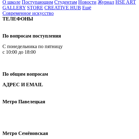
О школе
Поступающим
Студентам
Новости
Журнал
HSE ART
GALLERY
STORE
CREATIVE HUB
Ещё
Современное искусство
ТЕЛЕФОНЫ
+7 499 444-02-84
По вопросам поступления
С понедельника по пятницу
с 10:00 до 18:00
+7
495 621-87-11
По общим вопросам
АДРЕС И EMAIL
Малая Пионерская ул., 12
Метро Павелецкая
Измайловское шоссе, 44с2
Метро Семёновская