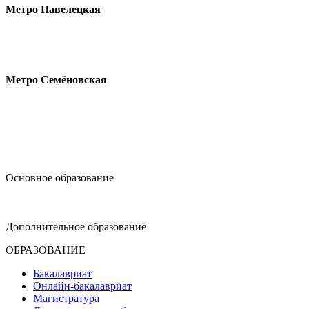
Метро Павелецкая
Измайловское шоссе, 44с2
Метро Семёновская
design@hse.ru
Основное образование
dop-design@hse.ru
Дополнительное образование
ОБРАЗОВАНИЕ
Бакалавриат
Онлайн-бакалавриат
Магистратура