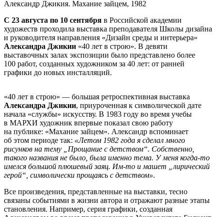
Александр Джикия. Махание зайцем, 1982
С 23 августа по 10 сентября
в Российской академии
художеств проходила выставка преподавателя Школы дизайна
и руководителя направления «Дизайн среды и интерьера»
Александра Джикии
«40 лет в строю». В девяти
выставочных залах экспозиции было представлено более
100 работ, созданных художником за 40 лет: от ранней
графики до новых инсталляций.
«40 лет в строю» — большая ретроспективная выставка
Александра Джикии
, приуроченная к символической дате
начала «службы» искусству. В 1983 году во время учебы
в МАРХИ художник впервые показал свою работу
на публике: «Махание зайцем». Александр вспоминает
об этом периоде так:
«Летом 1982 года я сделал много
рисунков на тему „Прощание с детством“. Собственно,
такого названия не было, была именно тема. У меня когда-то
имелся большой плюшевый заяц. Им-то и машет „лирический
герой“, символически прощаясь с детством»
.
Все произведения, представленные на выставки, тесно
связаны событиями в жизни автора и отражают разные этапы
становления. Например, серия графики, созданная