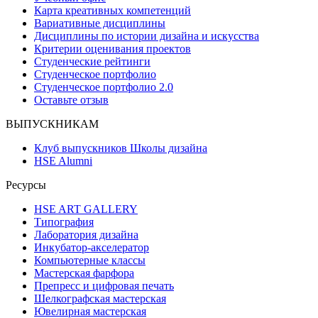
Карта креативных компетенций
Вариативные дисциплины
Дисциплины по истории дизайна и искусства
Критерии оценивания проектов
Студенческие рейтинги
Студенческое портфолио
Студенческое портфолио 2.0
Оставьте отзыв
ВЫПУСКНИКАМ
Клуб выпускников Школы дизайна
HSE Alumni
Ресурсы
HSE ART GALLERY
Типография
Лаборатория дизайна
Инкубатор-акселератор
Компьютерные классы
Мастерская фарфора
Препресс и цифровая печать
Шелкографская мастерская
Ювелирная мастерская